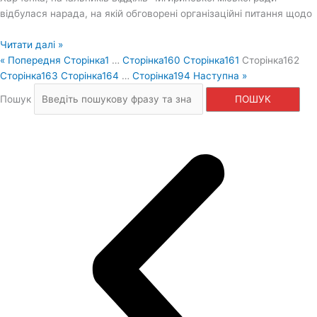
відбулася нарада, на якій обговорені організаційні питання щодо
Читати далі »
« Попередня
Сторінка
1
…
Сторінка
160
Сторінка
161
Сторінка
162
Сторінка
163
Сторінка
164
…
Сторінка
194
Наступна »
Пошук
ПОШУК