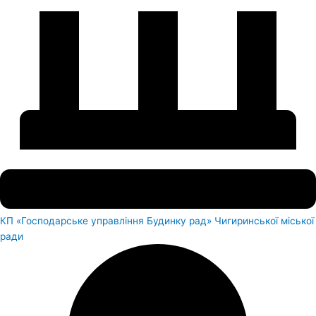
КП «Господарське управління Будинку рад» Чигиринської міської
ради