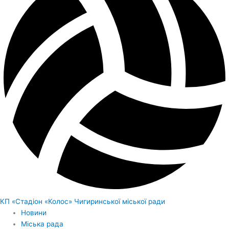
КП «Стадіон «Колос» Чигиринської міської ради
Новини
Міська рада