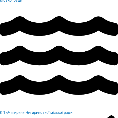
міської ради
КП «Чигирин» Чигиринської міської ради