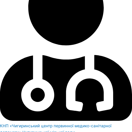
КНП «Чигиринський центр первинної медико-санітарної