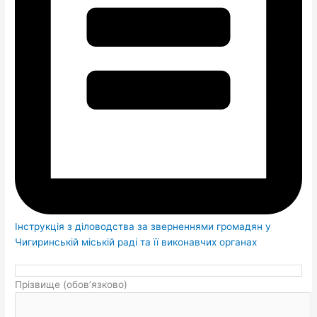
Інструкція з діловодства за зверненнями громадян у
Чигиринській міській раді та її виконавчих органах
Прізвище (обов’язково)