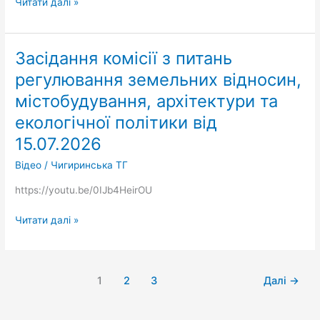
Читати далі »
Засідання комісії з питань
Засідання
комісії
регулювання земельних відносин,
з
містобудування, архітектури та
питань
регулювання
екологічної політики від
земельних
15.07.2026
відносин,
Відео
/
Чигиринська ТГ
містобудування,
архітектури
https://youtu.be/0IJb4HeirOU
та
екологічної
Читати далі »
політики
від
15.07.2026
1
2
3
Далі
→