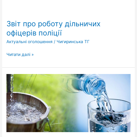
Звіт
про
Звіт про роботу дільничих
роботу
дільничих
офіцерів поліції
офіцерів
Актуальні оголошення
/
Чигиринська ТГ
поліції
Читати далі »
Питна
вода
–
основа
життя
та
найважливіший
фактор
здоров’я