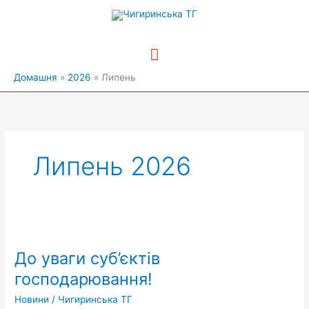
Перейти
Головне
до
вмісту
меню
Домашня
2026
Липень
Липень 2026
До
уваги
До уваги суб’єктів
суб’єктів
господарювання!
господарювання!
Новини
/
Чигиринська ТГ