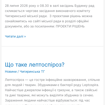
28 липня 2026 року о 08.30 в залі засідань Будинку рад
скликається чергове засідання виконавчого комітету
Чигиринської міської ради. З проєктами рішень можна
ознайомитись на сайті міської ради в розділі офіційні
документи, або за посиланням: ПРОЄКТИ РІШЕНЬ
Читати далі »
Що
таке
Що таке лептоспіроз?
лептоспіроз?
Новини
/
Чигиринська ТГ
Лептоспіроз — це гостре інфекційне захворювання, спільне
для людей і тварин. Збудниками є бактерії роду Leptospira.
Найчастіше джерелом інфекції є гризуни, а також свійські
та дикі тварини, які можуть виділяти збудника із сечею.
Зараження людини найчастіше відбувається: під час