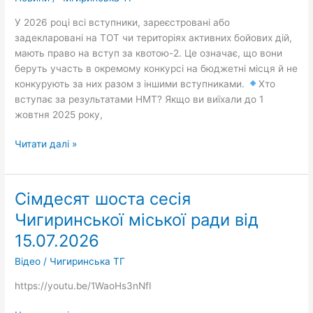
що
У 2026 році всі вступники, зареєстровані або
потрібно
задекларовані на ТОТ чи територіях активних бойових дій,
знати
мають право на вступ за квотою-2. Це означає, що вони
вступникам
беруть участь в окремому конкурсі на бюджетні місця й не
конкурують за них разом з іншими вступниками.
Хто
вступає за результатами НМТ? Якщо ви виїхали до 1
жовтня 2025 року,
Читати далі »
Сімдесят шоста сесія
Сімдесят
шоста
Чигиринської міської ради від
сесія
15.07.2026
Чигиринської
міської
Відео
/
Чигиринська ТГ
ради
https://youtu.be/1WaoHs3nNfI
від
15.07.2026