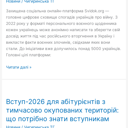
Новини
/
Чигиринська ТГ
Захищена соціальна онлайн-платформа Svidok.org —
головне цифрове сховище спогадів українців про війну. З
2022 року у форматі персонального воєнного щоденника
кожен українець може анонімно написати та зберегти свій
досвід життя під час російського вторгнення в Україну і
викласти факти воєнних злочинів, свідками яких вони
стали. До ініціативи вже долучилось понад 5000 українців.
Головні цілі платформи:
Читати далі »
Вступ-2026
для
Вступ-2026 для абітурієнтів з
абітурієнтів
з
тимчасово окупованих територій:
тимчасово
що потрібно знати вступникам
окупованих
територій:
Новини
/
Чигиринська ТГ