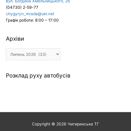
вул. Богдана Хмельницького, 26
(04730) 2-59-77
chygyryn_mrada@ukr.net
Графік роботи: 8:00 – 17:00
Архіви
Архіви
Розклад руху автобусів
Copyright © 2026
Чигиринська ТГ