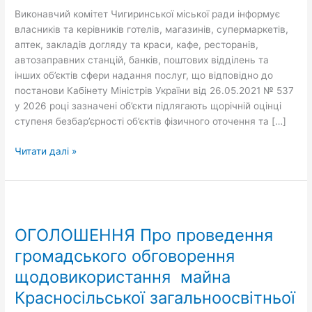
Виконавчий комітет Чигиринської міської ради інформує
власників та керівників готелів, магазинів, супермаркетів,
аптек, закладів догляду та краси, кафе, ресторанів,
автозаправних станцій, банків, поштових відділень та
інших об’єктів сфери надання послуг, що відповідно до
постанови Кабінету Міністрів України від 26.05.2021 № 537
у 2026 році зазначені об’єкти підлягають щорічній оцінці
ступеня безбар’єрності об’єктів фізичного оточення та […]
Читати далі »
ОГОЛОШЕННЯ
Про
ОГОЛОШЕННЯ Про проведення
проведення
громадського
громадського обговорення
обговорення
щодовикористання майна
щодовикористання
Красносільської загальноосвітньої
майна
Красносільської