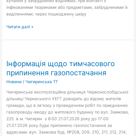
купання у забруднених водоймах; при контакті з
інфікованими тваринами або предметами, забрудненими їх
виділеннями; через пошкоджену шкіру
Читати далі »
Інформація
щодо
Інформація щодо тимчасового
тимчасового
припинення
припинення газопостачання
газопостачання
Новини
/
Чигиринська ТГ
Чигиринська експлуатаційна дільниця Червонослобідської
дільниці Черкаського УЕГГ доводить до відому жителів
громади, що в зв’язку з проведенням робіт по приєднанню
газопроводу-вводу до житлового будинку по вул. Замкова,
225 в м. Чигирин з 8:00 21.07.2026 року до 17:00
21.07.2026 року буде припинено газопостачання за
адресами: вул. Замкова буд. №208, 209, 210, 211, 212, 214,