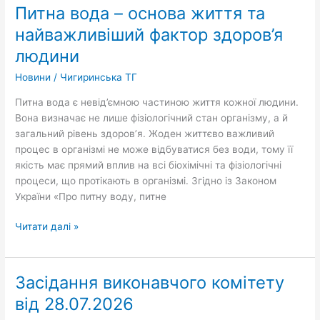
людини
Питна вода – основа життя та
найважливіший фактор здоров’я
людини
Новини
/
Чигиринська ТГ
Питна вода є невід’ємною частиною життя кожної людини.
Вона визначає не лише фізіологічний стан організму, а й
загальний рівень здоров’я. Жоден життєво важливий
процес в організмі не може відбуватися без води, тому її
якість має прямий вплив на всі біохімічні та фізіологічні
процеси, що протікають в організмі. Згідно із Законом
України «Про питну воду, питне
Читати далі »
Засідання виконавчого комітету
Засідання
виконавчого
від 28.07.2026
комітету