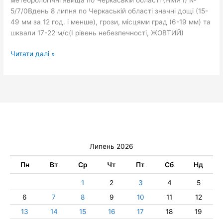
5/7/0Вдень 8 липня по Черкаській області значні дощі (15-
49 мм за 12 год. і менше), грози, місцями град (6-19 мм) та
шквали 17-22 м/с(І рівень небезпечності, ЖОВТИЙ)
Читати далі »
Липень 2026
Пн
Вт
Ср
Чт
Пт
Сб
Нд
1
2
3
4
5
6
7
8
9
10
11
12
13
14
15
16
17
18
19