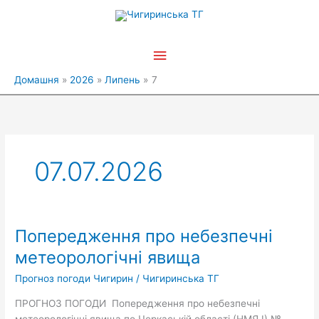
Перейти
Головне
до
вмісту
меню
Домашня
2026
Липень
7
07.07.2026
Попередження про небезпечні
Попередження
про
метеорологічні явища
небезпечні
Прогноз погоди Чигирин
/
Чигиринська ТГ
метеорологічні
явища
ПРОГНОЗ ПОГОДИ Попередження про небезпечні
метеорологічні явища по Черкаській області (НМЯ І) №