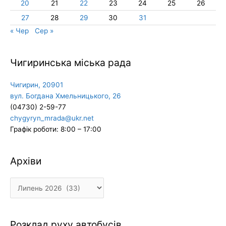
20
21
22
23
24
25
26
27
28
29
30
31
« Чер
Сер »
Чигиринська міська рада
Чигирин, 20901
вул. Богдана Хмельницького, 26
(04730) 2-59-77
chygyryn_mrada@ukr.net
Графік роботи: 8:00 – 17:00
Архіви
Архіви
Розклад руху автобусів