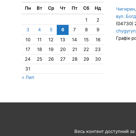
Пн
Вт
Ср
Чт
Пт
Сб
Нд
Чигирин,
вул. Бог
1
2
(04730) 
3
4
5
6
7
8
9
chygyryn
Графік ро
10
11
12
13
14
15
16
17
18
19
20
21
22
23
24
25
26
27
28
29
30
31
« Лип
Весь контент доступний за л