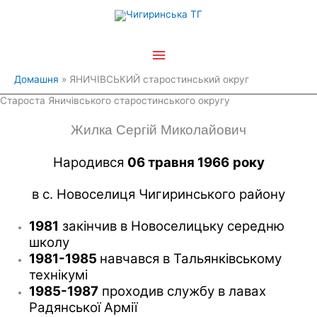
Перейти
Головне
до
вмісту
меню
Домашня
ЯНИЧІВСЬКИЙ старостинський округ
Староста Яничівського старостинського округу
Жилка Сергій Миколайович
Народився
06 травня 1966
року
в с. Новоселиця Чигиринського району
1981
закінчив в Новоселицьку середню
школу
1981-1985
навчався в Тальянківському
технікумі
1985-1987
проходив службу в лавах
Радянської Армії