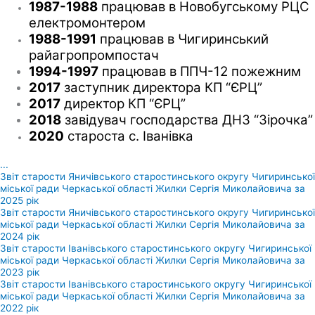
1987-1988
працював в Новобугському РЦС
електромонтером
1988-1991
працював в Чигиринський
райагропромпостач
1994-1997
працював в ППЧ-12 пожежним
2017
заступник директора КП “ЄРЦ”
2017
директор КП “ЄРЦ”
2018
завідувач господарства ДНЗ “Зірочка”
2020
староста с. Іванівка
...
Звіт старости Яничівського старостинського округу Чигиринської
міської ради Черкаської області Жилки Сергія Миколайовича за
2025 рік
Звіт старости Яничівського старостинського округу Чигиринської
міської ради Черкаської області Жилки Сергія Миколайовича за
2024 рік
Звіт старости Іванівського старостинського округу Чигиринської
міської ради Черкаської області Жилки Сергія Миколайовича за
2023 рік
Звіт старости Іванівського старостинського округу Чигиринської
міської ради Черкаської області Жилки Сергія Миколайовича за
2022 рік