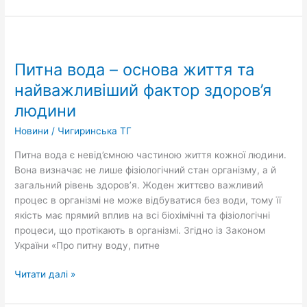
Питна
вода
Питна вода – основа життя та
–
основа
найважливіший фактор здоров’я
життя
людини
та
найважливіший
Новини
/
Чигиринська ТГ
фактор
Питна вода є невід’ємною частиною життя кожної людини.
здоров’я
Вона визначає не лише фізіологічний стан організму, а й
людини
загальний рівень здоров’я. Жоден життєво важливий
процес в організмі не може відбуватися без води, тому її
якість має прямий вплив на всі біохімічні та фізіологічні
процеси, що протікають в організмі. Згідно із Законом
України «Про питну воду, питне
Читати далі »