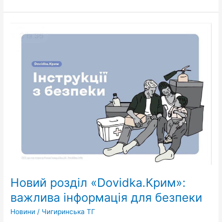
Новий
розділ
«Dovidka.Крим»:
важлива
інформація
для
безпеки
Новий розділ «Dovidka.Крим»:
важлива інформація для безпеки
Новини
/
Чигиринська ТГ