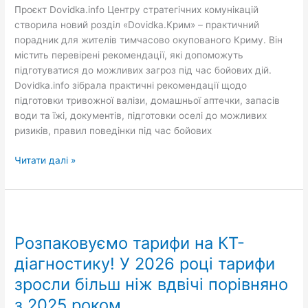
Проєкт Dovidka.info Центру стратегічних комунікацій
створила новий розділ «Dovidka.Крим» – практичний
порадник для жителів тимчасово окупованого Криму. Він
містить перевірені рекомендації, які допоможуть
підготуватися до можливих загроз під час бойових дій.
Dovidka.info зібрала практичні рекомендації щодо
підготовки тривожної валізи, домашньої аптечки, запасів
води та їжі, документів, підготовки оселі до можливих
ризиків, правил поведінки під час бойових
Читати далі »
Розпаковуємо
тарифи
Розпаковуємо тарифи на КТ-
на
КТ-
діагностику! У 2026 році тарифи
діагностику!
зросли більш ніж вдвічі порівняно
У
з 2025 роком
2026