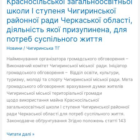
Красносільської загальноосвітньої
Красносільської
школи І ступеня Чигиринської
загальноосвітньої
районної ради Черкаської області,
школи
І
діяльність якої призупинена, для
ступеня
потреб суспільного життя
Чигиринської
районної
Новини
/
Чигиринська ТГ
ради
Найменування організатора громадського обговорення –
Черкаської
Виконавчий комітет Чигиринської міської ради. Ініціатор
області,
громадського обговорення – Відділ освіти, культури,
діяльність
туризму, молоді та спорту Чигиринської міської ради. Мета
якої
громадського обговорення: врахування думки жителів
призупинена,
Чигиринської міської територіальної громади
для
щодо використання майна Красносільської
потреб
загальноосвітньої школи І ступеня Чигиринської районної
суспільного
ради Черкаської області для потреб суспільного життя.
життя
Законодавче обґрунтування Згідно положень статті 143
Читати далі »