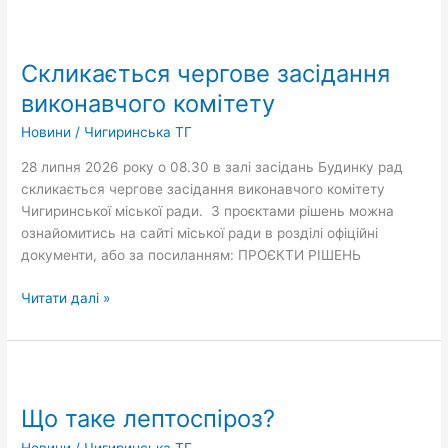
Скликається
чергове
Скликається чергове засідання
засідання
виконавчого
виконавчого комітету
комітету
Новини
/
Чигиринська ТГ
28 липня 2026 року о 08.30 в залі засідань Будинку рад
скликається чергове засідання виконавчого комітету
Чигиринської міської ради. З проєктами рішень можна
ознайомитись на сайті міської ради в розділі офіційні
документи, або за посиланням: ПРОЄКТИ РІШЕНЬ
Читати далі »
Що
таке
Що таке лептоспіроз?
лептоспіроз?
Новини
/
Чигиринська ТГ