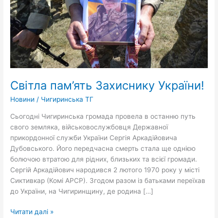
Світла пам’ять Захиснику України!
Новини
/
Чигиринська ТГ
Сьогодні Чигиринська громада провела в останню путь
свого земляка, військовослужбовця Державної
прикордонної служби України Сергія Аркадійовича
Дубовського. Його передчасна смерть стала ще однією
болючою втратою для рідних, близьких та всієї громади.
Сергій Аркадійович народився 2 лютого 1970 року у місті
Сиктивкар (Комі АРСР). Згодом разом із батьками переїхав
до України, на Чигиринщину, де родина […]
Читати далі »