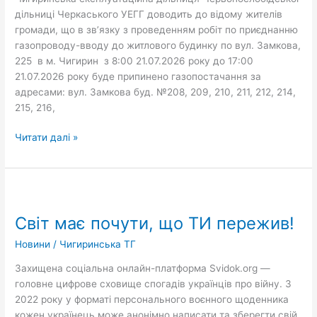
дільниці Черкаського УЕГГ доводить до відому жителів
громади, що в зв’язку з проведенням робіт по приєднанню
газопроводу-вводу до житлового будинку по вул. Замкова,
225 в м. Чигирин з 8:00 21.07.2026 року до 17:00
21.07.2026 року буде припинено газопостачання за
адресами: вул. Замкова буд. №208, 209, 210, 211, 212, 214,
215, 216,
Читати далі »
Світ
має
Світ має почути, що ТИ пережив!
почути,
що
Новини
/
Чигиринська ТГ
ТИ
пережив!
Захищена соціальна онлайн-платформа Svidok.org —
головне цифрове сховище спогадів українців про війну. З
2022 року у форматі персонального воєнного щоденника
кожен українець може анонімно написати та зберегти свій