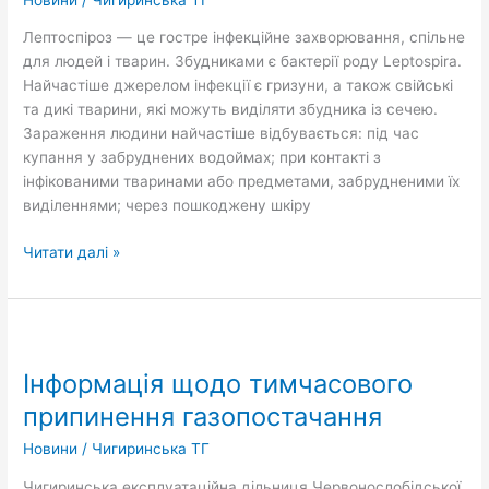
Лептоспіроз — це гостре інфекційне захворювання, спільне
для людей і тварин. Збудниками є бактерії роду Leptospira.
Найчастіше джерелом інфекції є гризуни, а також свійські
та дикі тварини, які можуть виділяти збудника із сечею.
Зараження людини найчастіше відбувається: під час
купання у забруднених водоймах; при контакті з
інфікованими тваринами або предметами, забрудненими їх
виділеннями; через пошкоджену шкіру
Читати далі »
Інформація
щодо
Інформація щодо тимчасового
тимчасового
припинення
припинення газопостачання
газопостачання
Новини
/
Чигиринська ТГ
Чигиринська експлуатаційна дільниця Червонослобідської