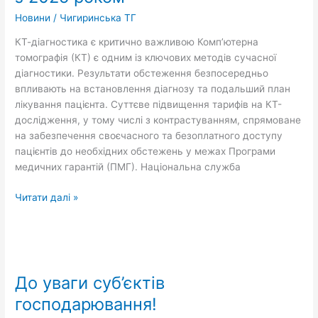
році
Новини
/
Чигиринська ТГ
тарифи
зросли
КТ-діагностика є критично важливою Комп’ютерна
більш
томографія (КТ) є одним із ключових методів сучасної
ніж
діагностики. Результати обстеження безпосередньо
вдвічі
впливають на встановлення діагнозу та подальший план
порівняно
лікування пацієнта. Суттєве підвищення тарифів на КТ-
з
дослідження, у тому числі з контрастуванням, спрямоване
2025
на забезпечення своєчасного та безоплатного доступу
роком
пацієнтів до необхідних обстежень у межах Програми
медичних гарантій (ПМГ). Національна служба
Читати далі »
До
уваги
До уваги суб’єктів
суб’єктів
господарювання!
господарювання!