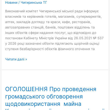
Новини
/
Чигиринська ТГ
Виконавчий комітет Чигиринської міської ради інформує
власників та керівників готелів, магазинів, супермаркетів,
аптек, закладів догляду та краси, кафе, ресторанів,
автозаправних станцій, банків, поштових відділень та
інших об’єктів сфери надання послуг, що відповідно до
постанови Кабінету Міністрів України від 26.05.2021 № 537
у 2026 році зазначені об’єкти підлягають щорічній оцінці
ступеня безбар’єрності об’єктів фізичного оточення та
Читати далі »
ОГОЛОШЕННЯ
Про
ОГОЛОШЕННЯ Про проведення
проведення
громадського
громадського обговорення
обговорення
щодовикористання майна
щодовикористання
майна