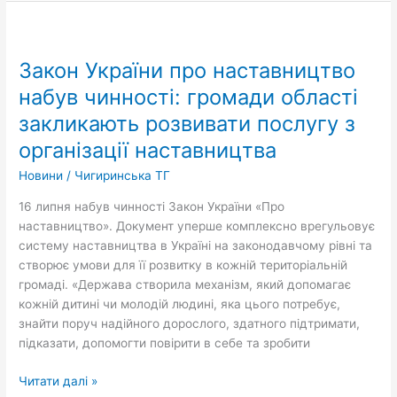
Закон
України
Закон України про наставництво
про
наставництво
набув чинності: громади області
набув
закликають розвивати послугу з
чинності:
організації наставництва
громади
області
Новини
/
Чигиринська ТГ
закликають
розвивати
16 липня набув чинності Закон України «Про
послугу
наставництво». Документ уперше комплексно врегульовує
з
систему наставництва в Україні на законодавчому рівні та
організації
створює умови для її розвитку в кожній територіальній
наставництва
громаді. «Держава створила механізм, який допомагає
кожній дитині чи молодій людині, яка цього потребує,
знайти поруч надійного дорослого, здатного підтримати,
підказати, допомогти повірити в себе та зробити
Читати далі »