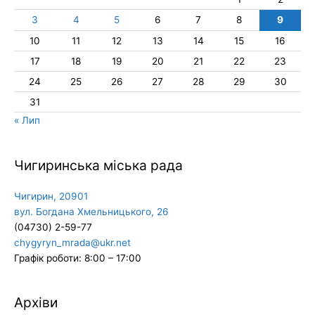
3
4
5
6
7
8
9
10
11
12
13
14
15
16
17
18
19
20
21
22
23
24
25
26
27
28
29
30
31
« Лип
Чигиринська міська рада
Чигирин, 20901
вул. Богдана Хмельницького, 26
(04730) 2-59-77
chygyryn_mrada@ukr.net
Графік роботи: 8:00 – 17:00
Архіви
Архіви