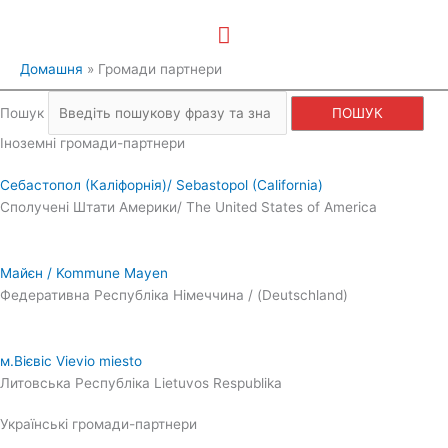
Перейти
Головне
до
вмісту
меню
Домашня
Громади партнери
Пошук
ПОШУК
Іноземні громади-партнери
Себастопол (Каліфорнія)/ Sebastopol (California)
Сполучені Штати Америки/ The United States of America
Майєн / Kommune Mayen
Федеративна Республіка Німеччина / (Deutschland)
м.Вієвіс Vievio miesto
Литовська Республіка Lietuvos Respublika
Українські громади-партнери