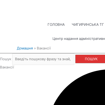
Перейти
до
вмісту
ГОЛОВНА
ЧИГИРИНСЬКА ТГ
Центр надання адміністративн
Домашня
Вакансії
Пошук
ПОШУК
Вакансії