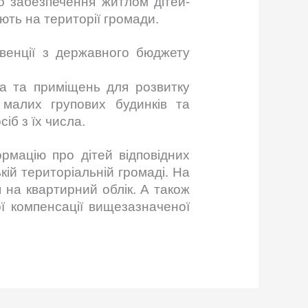
до забезпечення житлом дітей-
ають на території громади.
венції з державного бюджету
ла та приміщень для розвитку
малих групових будинків та
іб з їх числа.
рмацію про дітей відповідних
ькій територіальній громаді. На
 на квартирний облік. А також
 компенсації вищезазначеної