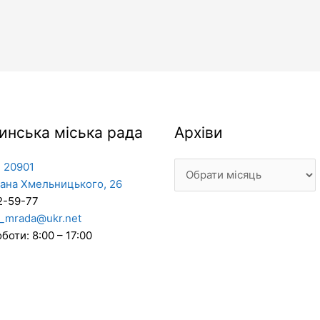
Архіви
инська міська рада
Архіви
 20901
дана Хмельницького, 26
2-59-77
_mrada@ukr.net
боти: 8:00 – 17:00