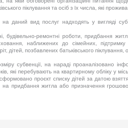
а, на якій обговорені організаційні питання що
ківського піклування та осіб з їх числа, які прожив
 на даний вид послуг надходять у вигляді суб
ні, будівельно-ремонтні роботи, придбання жит
ховання, наближених до сімейних, підтримку 
т, дітей, позбавлених батьківського піклування, ос
зміру субвенції, на нараді проаналізовано інфо
оків, які перебувають на квартирному обліку у міс
, сформовано проєкт списку дітей за датою взяття
 на придбання житла або призначення грошової