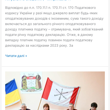
та
Відповідно до п.п. 170.11.1 п. 170.11 ст. 170 Податкового
отримував
кодексу України у разі якщо джерело виплат будь-яких
там
оподатковуваних доходів є іноземним, сума такого доходу
зарплату.
включається до загального річного оподатковуваного
Чи
доходу платника податку – отримувача, який зобов’язаний
необхідно
подати річну податкову декларацію. Отже, в даному
подавати
випадку платник податку повинен подати податкову
декларацію?
декларацію за наслідками 2023 року. За
Читати далі »
Сьогодні
міський
голова
Віктор
Харченко
провів
54