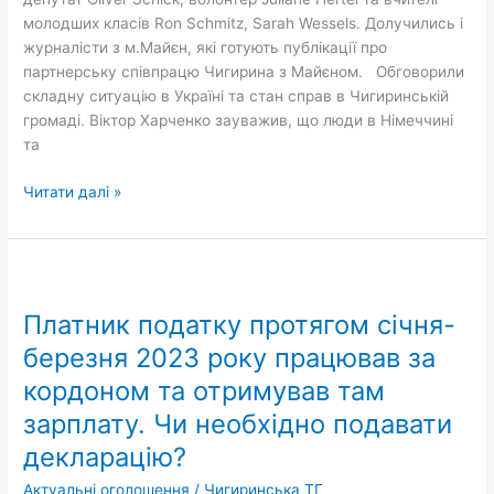
молодших класів Ron Schmitz, Sarah Wessels. Долучились і
журналісти з м.Майєн, які готують публікації про
партнерську співпрацю Чигирина з Майєном. Обговорили
складну ситуацію в Україні та стан справ в Чигиринській
громаді. Віктор Харченко зауважив, що люди в Німеччині
та
Читати далі »
Платник
податку
Платник податку протягом січня-
протягом
січня-
березня 2023 року працював за
березня
кордоном та отримував там
2023
зарплату. Чи необхідно подавати
року
працював
декларацію?
за
Актуальні оголошення
/
Чигиринська ТГ
кордоном