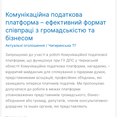
Комунікаційна
податкова
Комунікаційна податкова
платформа
–
платформа – ефективний формат
ефективний
співпраці з громадськістю та
формат
бізнесом
співпраці
з
Актуальні оголошення
/
Чигиринська ТГ
громадськістю
та
Запрошуємо до участі в роботі Комунікаційної податкової
бізнесом
платформи, що функціонує при ГУ ДПС у Черкаській
області! Комунікаційна податкова платформа, нагадаємо, –
відкритий майданчик для спілкування з лідерами думок,
представниками асоціацій, професійних об’єднань, які
захищають інтереси платників податків. Ми пропонуємо
долучатися до роботи в межах платформи
уповноважених представників громадського, бізнес-
об’єднання або громад, депутатів, членів консультативно-
дорадчих та інших органів, які представляють