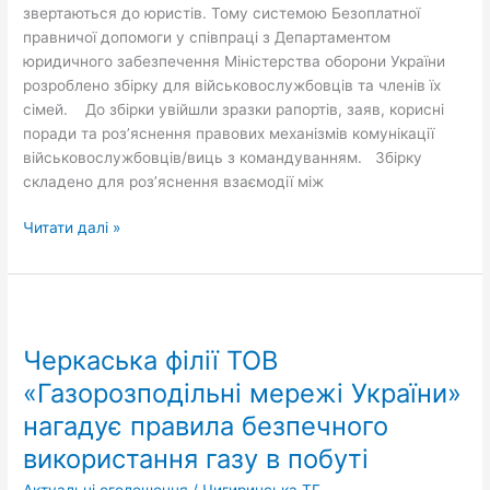
звертаються до юристів. Тому системою Безоплатної
правничої допомоги у співпраці з Департаментом
юридичного забезпечення Міністерства оборони України
розроблено збірку для військовослужбовців та членів їх
сімей. До збірки увійшли зразки рапортів, заяв, корисні
поради та роз’яснення правових механізмів комунікації
військовослужбовців/виць з командуванням. Збірку
складено для роз’яснення взаємодії між
Читати далі »
Черкаська
філії
Черкаська філії ТОВ
ТОВ
«Газорозподільні
«Газорозподільні мережі України»
мережі
нагадує правила безпечного
України»
використання газу в побуті
нагадує
правила