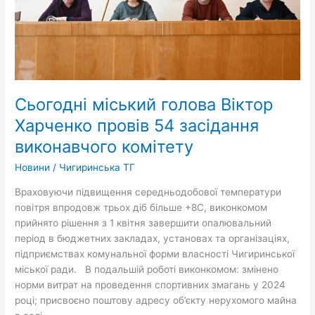
засідання
виконавчого
комітету
Сьогодні міський голова Віктор
Харченко провів 54 засідання
виконавчого комітету
Новини
/
Чигиринська ТГ
Враховуючи підвищення середньодобової температури
повітря впродовж трьох діб більше +8С, виконкомом
прийнято рішення з 1 квітня завершити опалювальний
період в бюджетних закладах, установах та організаціях,
підприємствах комунальної форми власності Чигиринської
міської ради. В подальшій роботі виконкомом: змінено
норми витрат на проведення спортивних змагань у 2024
році; присвоєно поштову адресу об’єкту нерухомого майна