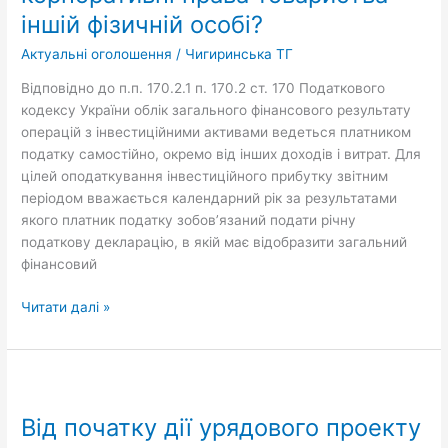
у
іншій фізичній особі?
2023
Актуальні оголошення
/
Чигиринська ТГ
році
відчужив
Відповідно до п.п. 170.2.1 п. 170.2 ст. 170 Податкового
корпоративні
кодексу України облік загального фінансового результату
права
операцій з інвестиційними активами ведеться платником
товариства
податку самостійно, окремо від інших доходів і витрат. Для
іншій
цілей оподаткування інвестиційного прибутку звітним
фізичній
періодом вважається календарний рік за результатами
особі?
якого платник податку зобов’язаний подати річну
податкову декларацію, в якій має відобразити загальний
фінансовий
Читати далі »
Від
початку
Від початку дії урядового проекту
дії
урядового