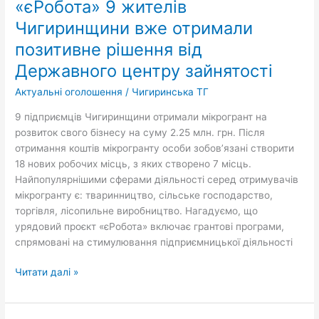
«єРобота» 9 жителів
проекту
Чигиринщини вже отримали
«єРобота» 9 жителів
позитивне рішення від
Чигиринщини
вже
Державного центру зайнятості
отримали
Актуальні оголошення
/
Чигиринська ТГ
позитивне
рішення
9 підприємців Чигиринщини отримали мікрогрант на
від
розвиток свого бізнесу на суму 2.25 млн. грн. Після
Державного
отримання коштів мікрогранту особи зобов’язані створити
центру
18 нових робочих місць, з яких створено 7 місць.
зайнятості
Найпопулярнішими сферами діяльності серед отримувачів
мікрогранту є: тваринництво, сільське господарство,
торгівля, лісопильне виробництво. Нагадуємо, що
урядовий проєкт «єРобота» включає грантові програми,
спрямовані на стимулювання підприємницької діяльності
Читати далі »