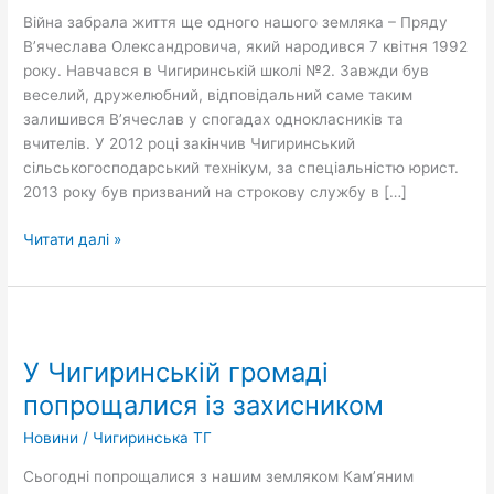
Війна забрала життя ще одного нашого земляка – Пряду
Вʼячеслава Олександровича, який народився 7 квітня 1992
року. Навчався в Чигиринській школі №2. Завжди був
веселий, дружелюбний, відповідальний саме таким
залишився Вʼячеслав у спогадах однокласників та
вчителів. У 2012 році закінчив Чигиринський
сільськогосподарський технікум, за спеціальністю юрист.
2013 року був призваний на строкову службу в […]
Читати далі »
У
Чигиринській
У Чигиринській громаді
громаді
попрощалися
попрощалися із захисником
із
Новини
/
Чигиринська ТГ
захисником
Сьогодні попрощалися з нашим земляком Камʼяним