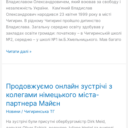
Владиславом Олександровичем, який воював за свободу і
незалежність України. Кам’яний Владислав
Олександрович народився 23 квітня 1999 року в місті
Чигирин. В рідному Чигирині пройшло дитинство
Владислава. Загальну середню освіту здобував у
закладах освіти громади: початкову – в Чигиринській школі
№2, середню – у школі №1 ім.Б.Хмельницького. Мав багато
Читати далі »
Продовжуємо
онлайн
Продовжуємо онлайн зустрічі з
зустрічі
з
колегами німецького міста-
колегами
партнера Майєн
німецького
міста-
Новини
/
Чигиринська ТГ
партнера
На зустрічі були присутні обербургомістр Dirk Meid,
Майєн
депутат Oliver Schick, волонтер Juliane Hertel та вчителі