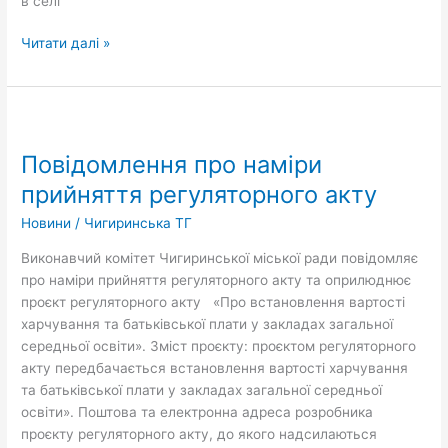
в селі
Читати далі »
Повідомлення
про
Повідомлення про наміри
наміри
прийняття
прийняття регуляторного акту
регуляторного
Новини
/
Чигиринська ТГ
акту
Виконавчий комітет Чигиринської міської ради повідомляє
про наміри прийняття регуляторного акту та оприлюднює
проєкт регуляторного акту «Про встановлення вартості
харчування та батьківської плати у закладах загальної
середньої освіти». Зміст проєкту: проєктом регуляторного
акту передбачається встановлення вартості харчування
та батьківської плати у закладах загальної середньої
освіти». Поштова та електронна адреса розробника
проєкту регуляторного акту, до якого надсилаються