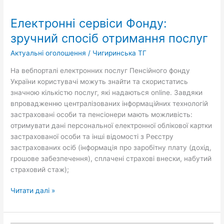
сервіси
Електронні сервіси Фонду:
Фонду:
зручний
зручний спосіб отримання послуг
спосіб
Актуальні оголошення
/
Чигиринська ТГ
отримання
послуг
На вебпорталі електронних послуг Пенсійного фонду
України користувачі можуть знайти та скористатись
значною кількістю послуг, які надаються online. Завдяки
впровадженню централізованих інформаційних технологій
застраховані особи та пенсіонери мають можливість:
отримувати дані персональної електронної облікової картки
застрахованої особи та інші відомості з Реєстру
застрахованих осіб (інформація про заробітну плату (дохід,
грошове забезпечення), сплачені страхові внески, набутий
страховий стаж);
Читати далі »