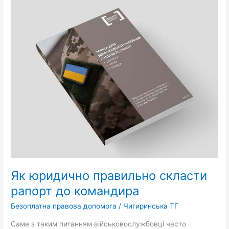
Як
юридично
правильно
скласти
рапорт
до
командира
Як юридично правильно скласти
рапорт до командира
Безоплатна правова допомога
/
Чигиринська ТГ
Саме з таким питанням військовослужбовці часто