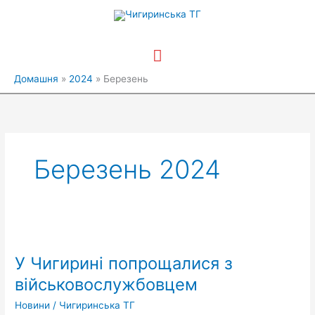
Перейти
Головне
до
вмісту
меню
Домашня
2024
Березень
Березень 2024
У
Чигирині
У Чигирині попрощалися з
попрощалися
з
військовослужбовцем
військовослужбовцем
Новини
/
Чигиринська ТГ