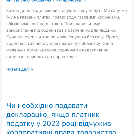
Актуальні оголошення
/
Чигиринська ТГ
безпечного
використання
Кожен день люди використовують газ у побуті. Ми готуємо
газу
їжу на газових плитах, гріємо воду газовими колонками,
в
обігріваємо свої оселі тощо. При правильному
побуті
використанні природний газ є безпечним для людини.
Сучасне суспільство не може існувати без газу. Проте,
водночас, газ несе у собі неабияку небезпеку. Одна
маленька помилка може спричинити надзвичайну
ситуацію, привести до справжньої
Читати далі »
Чи
необхідно
Чи необхідно подавати
подавати
декларацію,
декларацію, якщо платник
якщо
податку у 2023 році відчужив
платник
корпоративні права товариства
податку