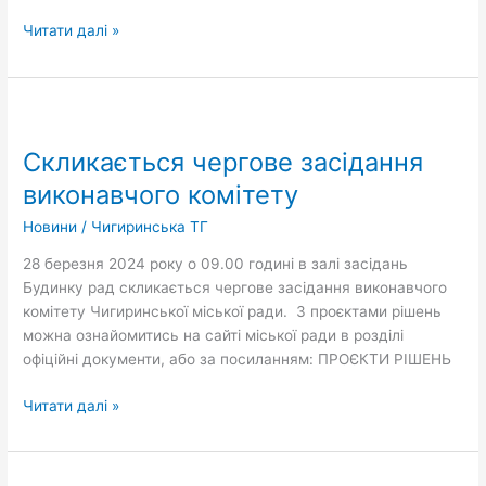
Читати далі »
Скликається
чергове
Скликається чергове засідання
засідання
виконавчого
виконавчого комітету
комітету
Новини
/
Чигиринська ТГ
28 березня 2024 року о 09.00 годині в залі засідань
Будинку рад скликається чергове засідання виконавчого
комітету Чигиринської міської ради. З проєктами рішень
можна ознайомитись на сайті міської ради в розділі
офіційні документи, або за посиланням: ПРОЄКТИ РІШЕНЬ
Читати далі »
Електронні