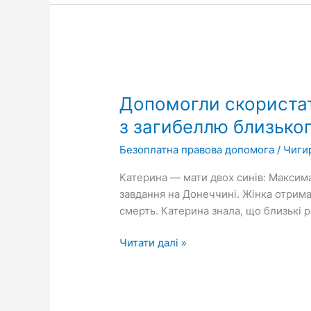
водопостачання
та
централізоване
водовідведення
Допомогли
скористатися
Допомогли скористати
правом
на
з загибеллю близько
звільнення
Безоплатна правова допомога
/
Чиги
з
військової
Катерина — мати двох синів: Максима
служби
завдання на Донеччині. Жінка отрима
у
смерть. Катерина знала, що близькі р
зв’язку
з
Читати далі »
загибеллю
близького
родича