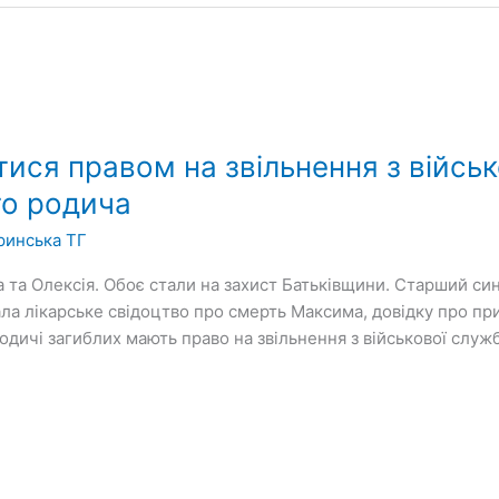
ся правом на звільнення з військо
го родича
ринська ТГ
 та Олексія. Обоє стали на захист Батьківщини. Старший с
ла лікарське свідоцтво про смерть Максима, довідку про пр
одичі загиблих мають право на звільнення з військової служ