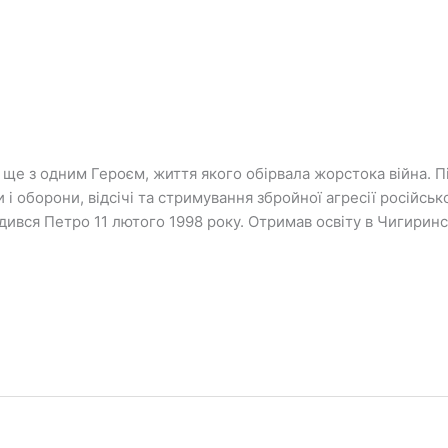
е з одним Героєм, життя якого обірвала жорстока війна. П
 і оборони, відсічі та стримування збройної агресії російсь
ився Петро 11 лютого 1998 року. Отримав освіту в Чигиринс