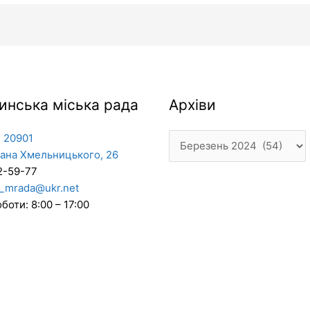
Архіви
инська міська рада
Архіви
 20901
дана Хмельницького, 26
2-59-77
_mrada@ukr.net
боти: 8:00 – 17:00