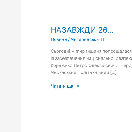
НАЗАВЖДИ
26…
НАЗАВЖДИ 26…
Новини
/
Чигиринська ТГ
Сьогодні Чигиринщина попрощалася щ
із забезпечення національної безпеки
Корнієнко Петро Олексійович. Народ
Черкаський Політехнічний […]
Читати далі »