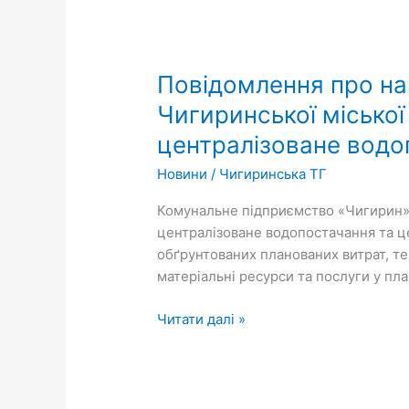
Повідомлення
про
Повідомлення про на
наміри
Комунального
Чигиринської міської
підприємства
централізоване водо
«Чигирин»
Чигиринської
Новини
/
Чигиринська ТГ
міської
Комунальне підприємство «Чигирин» 
ради
централізоване водопостачання та ц
здійснити
обґрунтованих планованих витрат, тех
зміну
матеріальні ресурси та послуги у пл
діючих
тарифів
Читати далі »
у
2024
році
на
централізоване