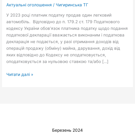
легкового
Актуальні оголошення
/
Чигиринська ТГ
автомобіля?
У 2023 році платник податку продав один легковий
автомобіль. Відповідно до п. 179.2 ст. 179 Податкового
кодексу України обов’язок платника податку щодо подання
податкової декларації вважається виконаним і податкова
декларація не подається, у разі отримання доходів від
операцій продажу (обміну) майна, дарування, дохід від
яких відповідно до Кодексу не оподатковується,
оподатковується за нульовою ставкою та/або […]
Читати далі »
Березень 2024