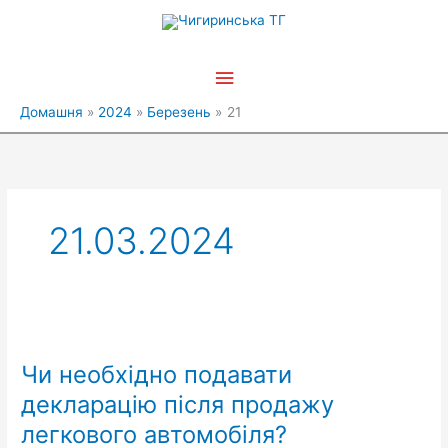
Перейти
Головне
до
вмісту
меню
Домашня
2024
Березень
21
21.03.2024
Чи
необхідно
Чи необхідно подавати
подавати
декларацію
декларацію після продажу
після
легкового автомобіля?
продажу