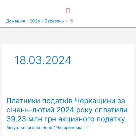
Перейти
Головне
до
вмісту
меню
Домашня
2024
Березень
18
18.03.2024
Платники
податків
Платники податків Черкащини за
Черкащини
за
січень-лютий 2024 року сплатили
січень-
39,23 млн грн акцизного податку
лютий
2024
Актуальні оголошення
/
Чигиринська ТГ
року