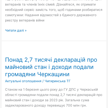
ветеранів та членів їхніх сімей. Дізнайтеся, як отримати
необхідний сервіс замість того, щоб годинами розбиратися
самотужки: Надання відомостей з Єдиного державного
реєстру ветеранів війни
Читати далі »
Понад
2,7
Понад 2,7 тисячі декларацій про
тисячі
декларацій
майновий стан і доходи подали
про
громадяни Черкащини
майновий
стан
Актуальні оголошення
/
Чигиринська ТГ
і
Станом на 1 березня цього року до ГУ ДПС у Черкаській
доходи
області громадяни подали понад 2,7 тисячі декларацій про
подали
майновий стан і доходи за 2023 рік. Загальна сума
громадяни
задекларованого доходу перевищує 700 млн грн.
Черкащини