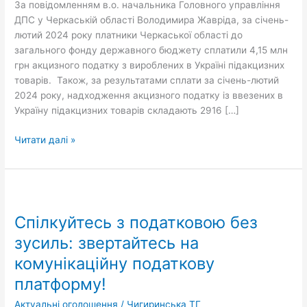
За повідомленням в.о. начальника Головного управління
сплатили
ДПС у Черкаській області Володимира Жавріда, за січень-
39,23
лютий 2024 року платники Черкаської області до
млн
загального фонду державного бюджету сплатили 4,15 млн
грн
грн акцизного податку з вироблених в Україні підакцизних
акцизного
товарів. Також, за результатами сплати за січень-лютий
податку
2024 року, надходження акцизного податку із ввезених в
Україну підакцизних товарів складають 2916 […]
Читати далі »
Спілкуйтесь
з
Спілкуйтесь з податковою без
податковою
без
зусиль: звертайтесь на
зусиль:
комунікаційну податкову
звертайтесь
платформу!
на
комунікаційну
Актуальні оголошення
/
Чигиринська ТГ