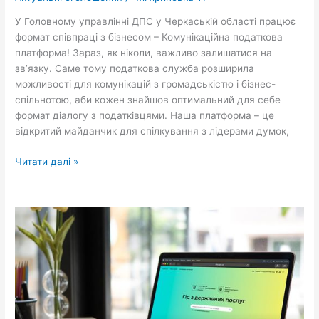
податкову
платформу!
У Головному управлінні ДПС у Черкаській області працює
формат співпраці з бізнесом – Комунікаційна податкова
платформа! Зараз, як ніколи, важливо залишатися на
зв’язку. Саме тому податкова служба розширила
можливості для комунікацій з громадськістю і бізнес-
спільнотою, аби кожен знайшов оптимальний для себе
формат діалогу з податківцями. Наша платформа – це
відкритий майданчик для спілкування з лідерами думок,
Читати далі »
Державні
послуги
для
захисників
і
захисниць
—