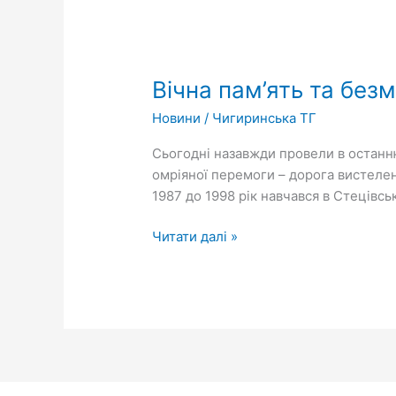
Вічна
пам’ять
Вічна пам’ять та без
та
безмежна
Новини
/
Чигиринська ТГ
вдячність…
Сьогодні назавжди провели в останн
омріяної перемоги – дорога вистеле
1987 до 1998 рік навчався в Стецівсь
Читати далі »