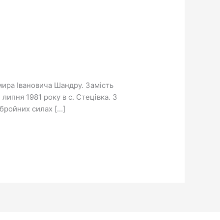
ира Івановича Шандру. Замість
пня 1981 року в с. Стецівка. З
Збройних силах […]