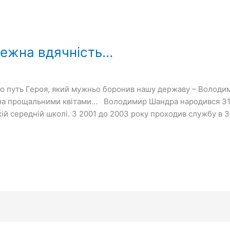
межна вдячність…
ю путь Героя, який мужньо боронив нашу державу – Володим
на прощальними квітами… Володимир Шандра народився 31 ли
кій середній школі. З 2001 до 2003 року проходив службу в 