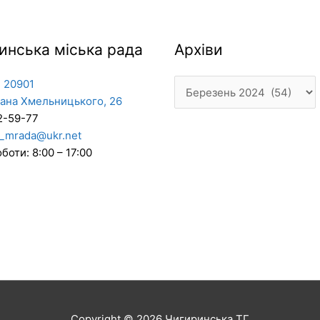
Архіви
инська міська рада
Архіви
 20901
дана Хмельницького, 26
2-59-77
_mrada@ukr.net
боти: 8:00 – 17:00
Copyright © 2026
Чигиринська ТГ