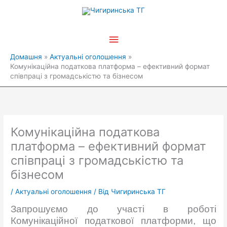
Перейти
Головне
до
вмісту
меню
Домашня
Актуальні оголошення
Комунікаційна податкова платформа – ефективний формат
співпраці з громадськістю та бізнесом
Комунікаційна податкова
платформа – ефективний формат
співпраці з громадськістю та
бізнесом
/
Актуальні оголошення
/ Від
Чигиринська ТГ
Запрошуємо до участі в роботі
Комунікаційної податкової платформи, що