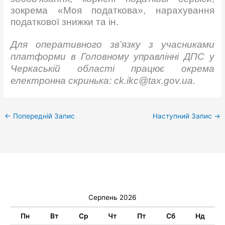
зокрема «Моя податкова», нарахування
податкової знижки та ін.
Для оперативного зв’язку з учасниками
платформи
в Головному управлінні ДПС у
Черкаській області
працює окрема
електронна
с
кринька
: ck.ikc@tax.gov.ua.
←
Попередній Запис
Наступний Запис
→
Серпень 2026
Пн
Вт
Ср
Чт
Пт
Сб
Нд