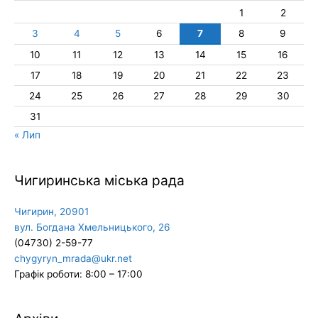
1
2
3
4
5
6
7
8
9
10
11
12
13
14
15
16
17
18
19
20
21
22
23
24
25
26
27
28
29
30
31
« Лип
Чигиринська міська рада
Чигирин, 20901
вул. Богдана Хмельницького, 26
(04730) 2-59-77
chygyryn_mrada@ukr.net
Графік роботи: 8:00 – 17:00
Архіви