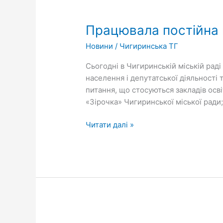
Працювала
постійна
Працювала постійна к
комісія
міської
Новини
/
Чигиринська ТГ
ради
Сьогодні в Чигиринській міській раді
населення і депутатської діяльності 
питання, що стосуються закладів осв
«Зірочка» Чигиринської міської ради
Читати далі »
У