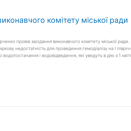
виконавчого комітету міської ради
рченко провів засідання виконавчого комітету міської ради
иркову недостатність для проведення гемодіалізу на І піврі
 водопостачання і водовідведення, які уведуть в дію з 1 квіт