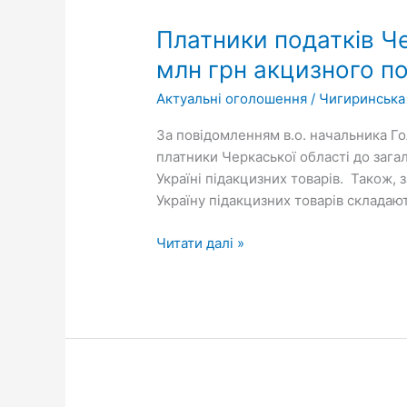
податків
Платники податків Ч
Черкащини
за
млн грн акцизного п
січень-
Актуальні оголошення
/
Чигиринська
лютий
2024
За повідомленням в.о. начальника Г
року
платники Черкаської області до заг
сплатили
Україні підакцизних товарів. Також, 
39,23
Україну підакцизних товарів складаю
млн
грн
Читати далі »
акцизного
податку