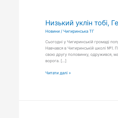
Низький
уклін
Низький уклін тобі, 
тобі,
Герою…
Новини
/
Чигиринська ТГ
Сьогодні у Чигиринській громаді по
Навчався в Чигиринській школі №1. П
свою другу половинку, одружився, ма
ворога. […]
Читати далі »