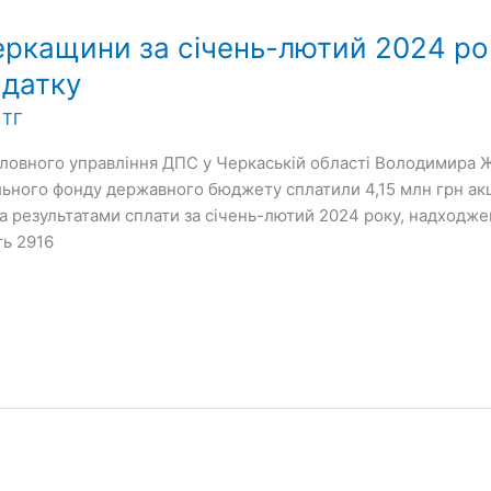
еркащини за січень-лютий 2024 ро
одатку
 ТГ
оловного управління ДПС у Черкаській області Володимира Ж
ального фонду державного бюджету сплатили 4,15 млн грн ак
за результатами сплати за січень-лютий 2024 року, надходже
ть 2916