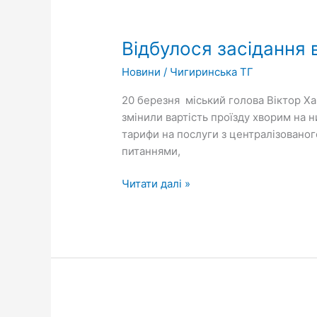
Відбулося
засідання
Відбулося засідання 
виконавчого
комітету
Новини
/
Чигиринська ТГ
міської
ради
20 березня міський голова Віктор Ха
змінили вартість проїзду хворим на н
тарифи на послуги з централізованого
питаннями,
Читати далі »