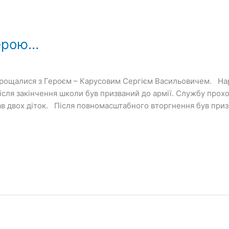
Герою…
прощалися з Героєм – Карусовим Сергієм Васильовичем. Нар
ісля закінчення школи був призваний до армії. Службу прохо
в двох діток. Після повномасштабного вторгнення був призв