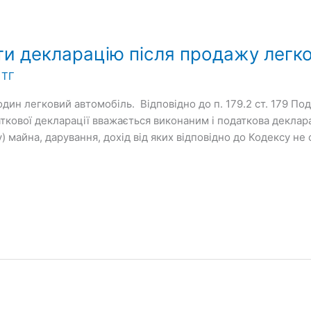
ти декларацію після продажу легк
 ТГ
дин легковий автомобіль. Відповідно до п. 179.2 ст. 179 По
кової декларації вважається виконаним і податкова деклара
) майна, дарування, дохід від яких відповідно до Кодексу не