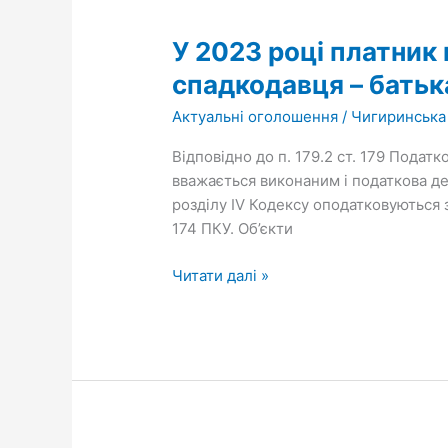
2023
У 2023 році платник
році
платник
спадкодавця – батьк
податку
Актуальні оголошення
/
Чигиринська
отримав
у
Відповідно до п. 179.2 ст. 179 Подат
спадщину
вважається виконаним і податкова дек
рухоме
розділу IV Кодексу оподатковуються з
майно
174 ПКУ. Об’єкти
від
спадкодавця
Читати далі »
–
батька.
Чи
необхідно
подавати
декларацію?