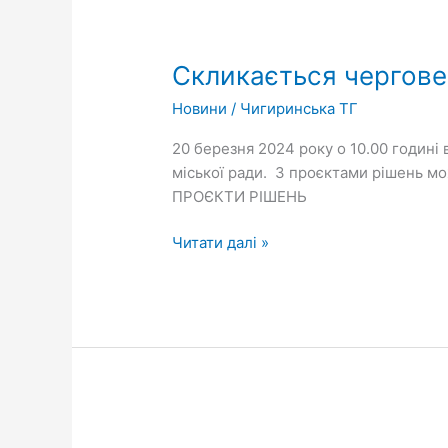
Скликається
чергове
Скликається чергове
засідання
виконавчого
Новини
/
Чигиринська ТГ
комітету
20 березня 2024 року о 10.00 годині 
міської ради. З проєктами рішень мож
ПРОЄКТИ РІШЕНЬ
Читати далі »
Платники