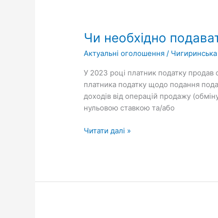
Чи
необхідно
Чи необхідно подава
подавати
декларацію
Актуальні оголошення
/
Чигиринська
після
продажу
У 2023 році платник податку продав о
легкового
платника податку щодо подання подат
автомобіля?
доходів від операцій продажу (обміну
нульовою ставкою та/або
Читати далі »