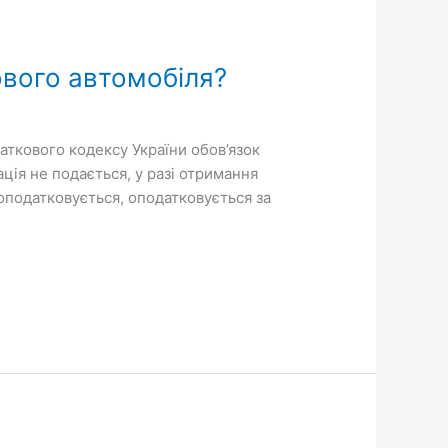
ового автомобіля?
даткового кодексу України обов’язок
ція не подається, у разі отримання
 оподатковується, оподатковується за