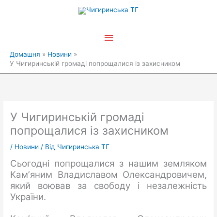
Перейти
Головне
до
вмісту
меню
Домашня
Новини
У Чигиринській громаді попрощалися із захисником
У Чигиринській громаді
попрощалися із захисником
/
Новини
/ Від
Чигиринська ТГ
Сьогодні попрощалися з нашим земляком
Камʼяним Владиславом Олександровичем,
який воював за свободу і незалежність
України.