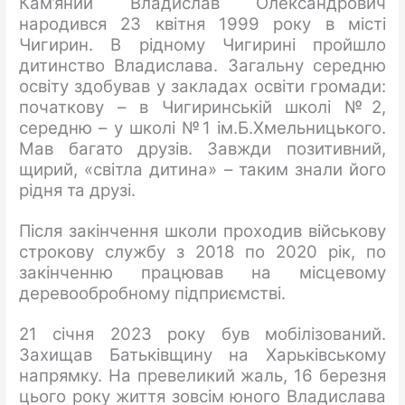
Кам’яний Владислав Олександрович
народився 23 квітня 1999 року в місті
Чигирин. В рідному Чигирині пройшло
дитинство Владислава. Загальну середню
освіту здобував у закладах освіти громади:
початкову – в Чигиринській школі №2,
середню – у школі №1 ім.Б.Хмельницького.
Мав багато друзів. Завжди позитивний,
щирий, «світла дитина» – таким знали його
рідня та друзі.
Після закінчення школи проходив військову
строкову службу з 2018 по 2020 рік, по
закінченню працював на місцевому
деревообробному підприємстві.
21 січня 2023 року був мобілізований.
Захищав Батьківщину на Харьківському
напрямку. На превеликий жаль,
16 березня
цього року життя зовсім юного Владислава