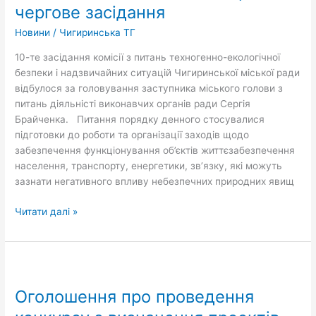
ТЕБ
чергове засідання
і
Новини
/
Чигиринська ТГ
НС
провела
10-те засідання комісії з питань техногенно-екологічної
чергове
безпеки і надзвичайних ситуацій Чигиринської міської ради
засідання
відбулося за головування заступника міського голови з
питань діяльністі виконавчих органів ради Сергія
Брайченка. Питання порядку денного стосувалися
підготовки до роботи та організації заходів щодо
забезпечення функціонування об’єктів життєзабезпечення
населення, транспорту, енергетики, зв’язку, які можуть
зазнати негативного впливу небезпечних природних явищ
Читати далі »
Оголошення
про
Оголошення про проведення
проведення
конкурсу