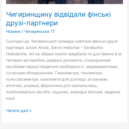
Чигиринщину відвідали фінські
друзі-партнери
Новини
/
Чигиринська ТГ
Сьогодні до Чигиринської громади завітали фінські друзі-
партнери Juhani Ahola, Sievin Helluntai – Serakunta
Haikolantie, які на зібрані кошти придбали та доставили в м.
Чигирин автомобіль швидкої допомоги, споряджений
засобами першої медичної необхідності, медикаментами,
сучасним обладнанням. Глюкометри, танометри,
пульсоксиметри, комплекти для догляду за ранами,
аптечки, шприци, фізрозчини для крапельниць,
знеболювальні засоби, ходунки, інвалідні візочки, медичні
ноші
Читати далі »