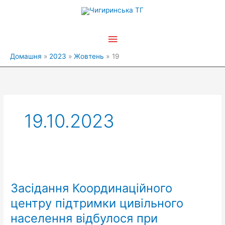
Перейти
Головне
до
вмісту
меню
Домашня
2023
Жовтень
19
19.10.2023
Засідання
Координаційного
Засідання Координаційного
центру
підтримки
центру підтримки цивільного
цивільного
населення відбулося при
населення