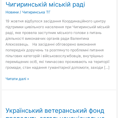
Чигиринській міській раді
відбулося
при
Новини
/
Чигиринська ТГ
Чигиринській
міській
19 жовтня відбулося засідання Координаційного центру
раді
підтримки цивільного населення при Чигиринській міській
раді, яке провела заступник міського голови з питань
діяльності виконавчих органів ради Валентина
Алєксєєвець. На засіданні обговорено виконання
попередніх доручень та розглянуто проблемні питання
пільгових категорій і військовослужбовців, внутрішньо
переміщених осіб, які тимчасово проживають на території
громади, стан надання гуманітарної допомоги, заходи […]
Читати далі »
Український
ветеранський
Український ветеранський фонд
фонд
проводить