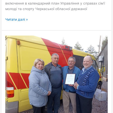
молоді
включення в календарний план Управління у справах сім’ї
та
молоді та спорту Черкаської обласної держаної
спорту
Черкаської
Читати далі »
обласної
держаної
адміністрації
Чигиринщину
на
відвідали
2024
фінські
рік
друзі-
партнери