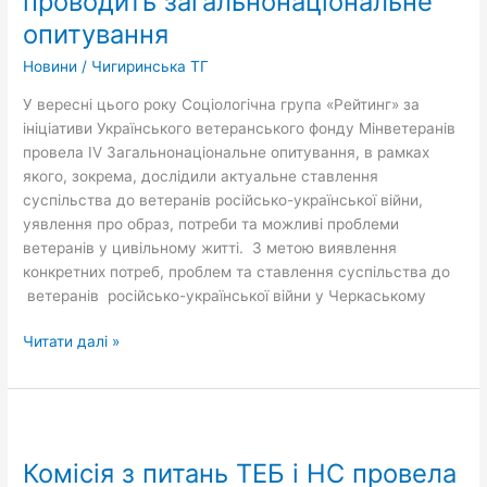
проводить загальнонаціональне
загальнонаціональне
опитування
опитування
Новини
/
Чигиринська ТГ
У вересні цього року Соціологічна група «Рейтинг» за
ініціативи Українського ветеранського фонду Мінветеранів
провела ІV Загальнонаціональне опитування, в рамках
якого, зокрема, дослідили актуальне ставлення
суспільства до ветеранів російсько-української війни,
уявлення про образ, потреби та можливі проблеми
ветеранів у цивільному житті. З метою виявлення
конкретних потреб, проблем та ставлення суспільства до
ветеранів російсько-української війни у Черкаському
Читати далі »
Комісія
з
Комісія з питань ТЕБ і НС провела
питань