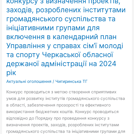
конкурсу з визначення проектів,
з
заходів, розроблених інститутами
визначення
громадянського суспільства та
проектів,
заходів,
ініціативними групами для
розроблених
включення в календарний план
інститутами
громадянського
Управління у справах сім’ї молоді
суспільства
та спорту Черкаської обласної
та
держаної адміністрації на 2024
ініціативними
групами
рік
для
Актуальні оголошення
/
Чигиринська ТГ
включення
в
Конкурс проводиться з метою створення сприятливих
календарний
умов для розвитку інститутів громадянського суспільства
план
в області, забезпечення прозорості та ефективного
Управління
використання бюджетних коштів. Конкурс проводиться
у
відповідно до Порядку про проведення конкурсу з
справах
визначення проектів, заходів, розроблених інститутами
сім’ї
громадянського суспільства та ініціативними групами для