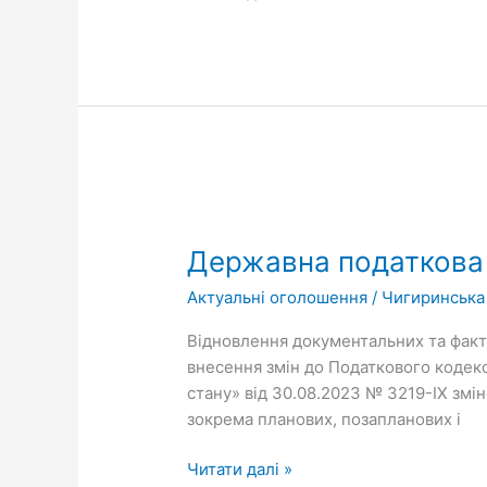
готівки
в
касі
суб’єкта
господарювання?
Державна
податкова
Державна податкова 
служба
України
Актуальні оголошення
/
Чигиринська
інформує
Відновлення документальних та факти
внесення змін до Податкового кодекс
стану» від 30.08.2023 № 3219-ІХ зм
зокрема планових, позапланових і
Читати далі »