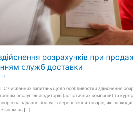
дійснення розрахунків при продаж
танням служб доставки
 ТГ
 ДПС численних запитань щодо особливостей здійснення роз
станням послуг експедиторів (логістичних компаній) та кур’єр
оворів на надання послуг з перевезення товарів, які знаходя
 станом на […]