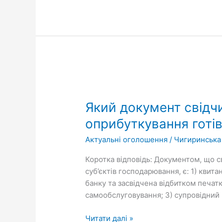
Який
документ
Який документ свідч
свідчить
про
оприбуткування готів
здавання
Актуальні оголошення
/
Чигиринська
виручки
до
Коротка відповідь: Документом, що с
банку
суб’єктів господарювання, є: 1) квит
та
банку та засвідчена відбитком печат
є
самообслуговування; 3) супровідний 
підтвердженням
оприбуткування
Читати далі »