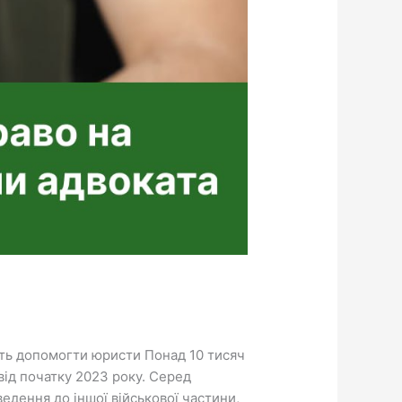
уть допомогти юристи Понад 10 тисяч
від початку 2023 року. Серед
ведення до іншої військової частини,