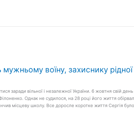
ь мужньому воїну, захиснику рідної
ся заради вільної і незалежної України. 6 жовтня свій ден
Філоненко. Однак не судилося, на 28 році його життя обірва
акінчив місцеву школу. Все доросле коротке життя Сергія бу