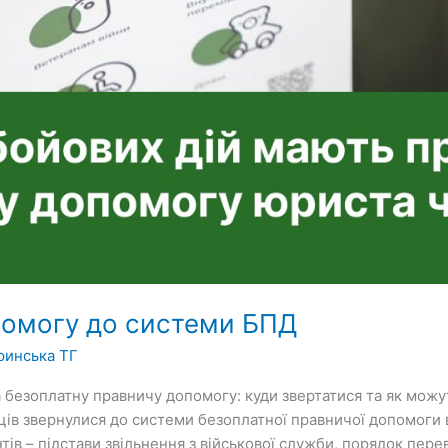
помогу до системи БПД
ринська ТГ
а безоплатну правничу допомогу: куди звертатися та як мож
ців звернулися до системи безоплатної правничої допомоги 
нтів – підстави звільнення з військової служби, порядок пере