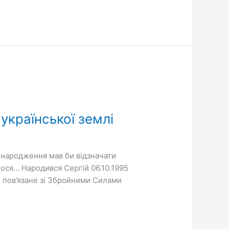
 української землі
ь народження мав би відзначати
лося… Народився Сергій 06.10.1995
ло пов’язане зі Збройними Силами