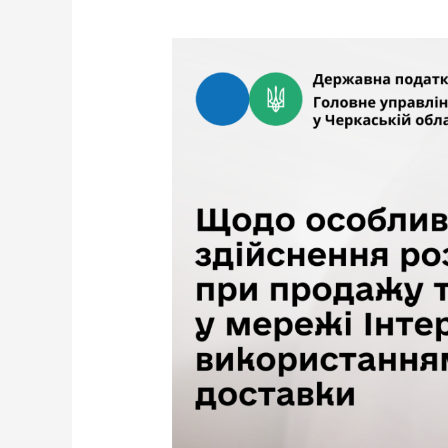
Щодо
особливостей
здійснення
розрахунків
при
продажу
товарів
у
мережі
Інтернет
із
використанням
служб
доставки