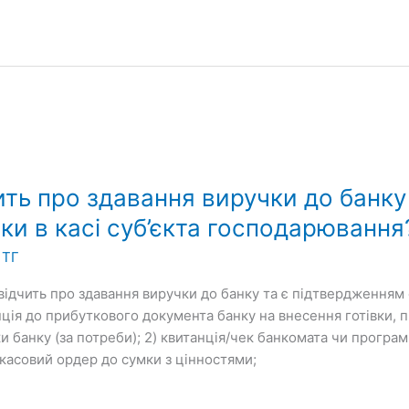
ить про здавання виручки до банку
ки в касі суб’єкта господарювання
 ТГ
відчить про здавання виручки до банку та є підтвердженням 
анція до прибуткового документа банку на внесення готівки,
ки банку (за потреби); 2) квитанція/чек банкомата чи прогр
касовий ордер до сумки з цінностями;