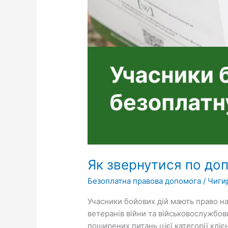
Як звернутися по до
Безоплатна правова допомога
/
Чиги
Учасники бойових дій мають право н
ветеранів війни та військовослужбов
поширених питань цієї категорії кліє