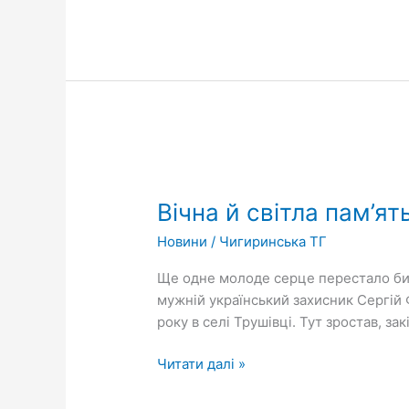
Вічна
й
Вічна й світла пам’ят
світла
пам’ять
Новини
/
Чигиринська ТГ
мужньому
воїну,
Ще одне молоде серце перестало бити
захиснику
мужній український захисник Сергій 
рідної
року в селі Трушівці. Тут зростав, з
української
землі
Читати далі »