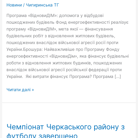
будівель
Новини
/
Чигиринська ТГ
Програма «ВідновиДІМ»: допомога у відбудові
пошкоджених будівель Фонд енергоефективності реалізує
програму «ВідновиДІМ», мета якої — фінансування
будівельних робіт з відновлення житлових будівель,
пошкоджених внаслідок військової агресії росії проти
України.Брошура: Найважливіше про Програму Фонду
енергоефективності «ВідновиДім», яка фінансує будівельні
роботи з відновлення житлових будинків, пошкоджених
внаслідок військової агресії російської федерації проти
України. Які витрати фінансує Програма? Програма […]
Читати далі »
Чемпіонат
Черкаського
Чемпіонат Черкаського району з
району
з
футболу завершено