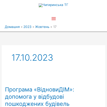
Перейти
Головне
до
вмісту
меню
Домашня
2023
Жовтень
17
17.10.2023
Програма
«ВідновиДІМ»:
Програма «ВідновиДІМ»:
допомога
у
допомога у відбудові
відбудові
пошкоджених будівель
пошкоджених