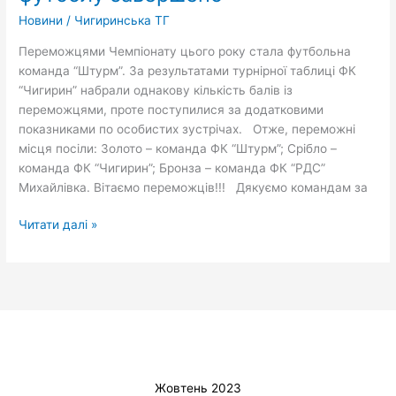
футболу
Новини
/
Чигиринська ТГ
завершено
Переможцями Чемпіонату цього року стала футбольна
команда “Штурм”. За результатами турнірної таблиці ФК
“Чигирин” набрали однакову кількість балів із
переможцями, проте поступилися за додатковими
показниками по особистих зустрічах. Отже, переможні
місця посіли: Золото – команда ФК “Штурм”; Срібло –
команда ФК “Чигирин”; Бронза – команда ФК “РДС”
Михайлівка. Вітаємо переможців!!! Дякуємо командам за
Читати далі »
Жовтень 2023