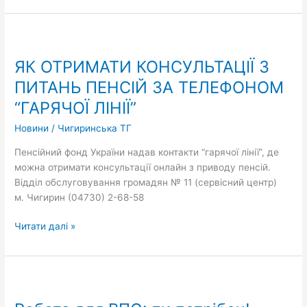
ЯК
ОТРИМАТИ
ЯК ОТРИМАТИ КОНСУЛЬТАЦІЇ З
КОНСУЛЬТАЦІЇ
З
ПИТАНЬ ПЕНСІЙ ЗА ТЕЛЕФОНОМ
ПИТАНЬ
“ГАРЯЧОЇ ЛІНІЇ”
ПЕНСІЙ
ЗА
Новини
/
Чигиринська ТГ
ТЕЛЕФОНОМ
Пенсійний фонд України надав контакти “гарячої лінії”, де
“ГАРЯЧОЇ
можна отримати консультації онлайн з приводу пенсій.
ЛІНІЇ”
Відділ обслуговування громадян № 11 (сервісний центр)
м. Чигирин (04730) 2-68-58
Читати далі »
Робота
для