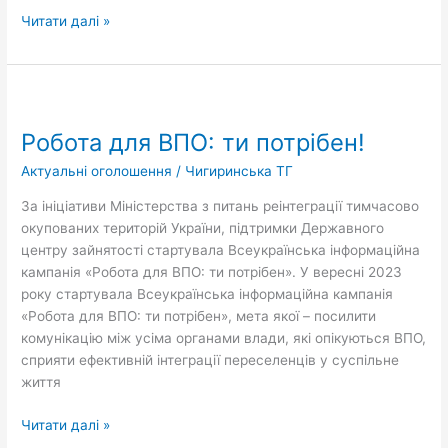
Читати далі »
Робота
для
Робота для ВПО: ти потрібен!
ВПО:
ти
Актуальні оголошення
/
Чигиринська ТГ
потрібен!
За ініціативи Міністерства з питань реінтеграції тимчасово
окупованих територій України, підтримки Державного
центру зайнятості стартувала Всеукраїнська інформаційна
кампанія «Робота для ВПО: ти потрібен». У вересні 2023
року стартувала Всеукраїнська інформаційна кампанія
«Робота для ВПО: ти потрібен», мета якої – посилити
комунікацію між усіма органами влади, які опікуються ВПО,
сприяти ефективній інтеграції переселенців у суспільне
життя
Читати далі »