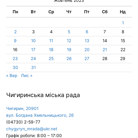
Жовтень 2023
Пн
Вт
Ср
Чт
Пт
Сб
Нд
1
2
3
4
5
6
7
8
9
10
11
12
13
14
15
16
17
18
19
20
21
22
23
24
25
26
27
28
29
30
31
« Вер
Лис »
Чигиринська міська рада
Чигирин, 20901
вул. Богдана Хмельницького, 26
(04730) 2-59-77
chygyryn_mrada@ukr.net
Графік роботи: 8:00 – 17:00