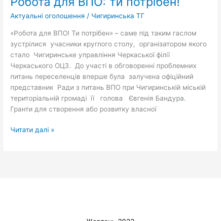
Робота для ВПО: ти потрібен!
ВПО:
ти
Актуальні оголошення
/
Чигиринська ТГ
потрібен!
«Робота для ВПО! Ти потрібен» – саме під таким гаслом
зустрілися учасники круглого столу, організатором якого
стало Чигиринське управління Черкаської філії
Черкаського ОЦЗ. До участі в обговоренні проблемних
питань переселенців вперше була залучена офіційний
представник Ради з питань ВПО при Чигиринській міській
територіальній громаді її голова Євгенія Бандура.
Гранти для створення або розвитку власної
Читати далі »