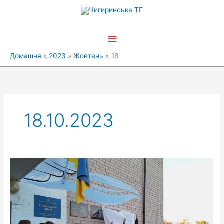
Перейти
Головне
до
вмісту
меню
Домашня
2023
Жовтень
18
18.10.2023
Збережемо
пам’ять
про
Героїв