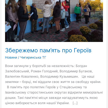
Збережемо пам’ять про Героїв
Новини
/
Чигиринська ТГ
Вони загинули у боротьбі за незалежність: Богдан
Залюбовський, Роман Голодний, Володимир Бугаков,
Валентин Коваленко, Володимир Кузьмишин. Це наші
земляки – борці, які віддали своє життя за свободу країни.
В пам’ять про полеглих Героїв у Стецівському та
Іванівському старостинських округах відкрили меморіальні
дошки. Такі пам’ятні місця завжди нагадуватимуть якою
ціною виборюється воля нашої України. […]