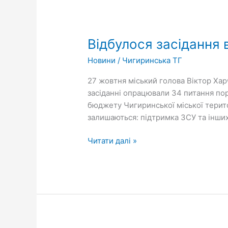
Відбулося
засідання
Відбулося засідання 
виконавчого
комітету
Новини
/
Чигиринська ТГ
27 жовтня міський голова Віктор Хар
засіданні опрацювали 34 питання по
бюджету Чигиринської міської терит
залишаються: підтримка ЗСУ та інших
Читати далі »