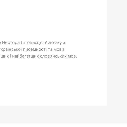
 Нестора Літописця. У зв’язку з
країнської писемності та мови
іших і найбагатших слов’янських мов,