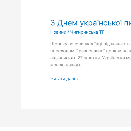
З
Днем
З Днем української п
української
писемності
Новини
/
Чигиринська ТГ
та
мови!
Щороку восени українці відзначають Д
переходом Православної церкви на н
відзначають 27 жовтня. Українська мо
мовою нашого
Читати далі »