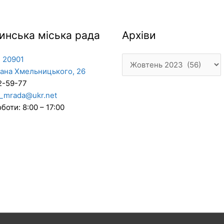
Архіви
инська міська рада
Архіви
 20901
дана Хмельницького, 26
2-59-77
_mrada@ukr.net
боти: 8:00 – 17:00