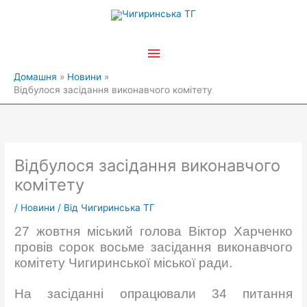
Перейти
Головне
до
вмісту
меню
Домашня
Новини
Відбулося засідання виконавчого комітету
Відбулося засідання виконавчого
комітету
/
Новини
/ Від
Чигиринська ТГ
27 жовтня міський голова Віктор Харченко
провів сорок восьме засідання виконавчого
комітету Чигиринської міської ради.
На засіданні опрацювали 34 питання