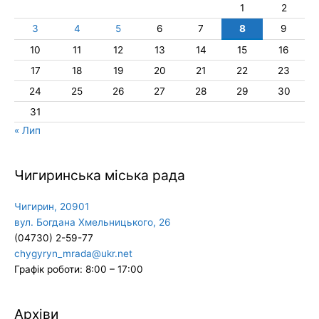
1
2
3
4
5
6
7
8
9
10
11
12
13
14
15
16
17
18
19
20
21
22
23
24
25
26
27
28
29
30
31
« Лип
Чигиринська міська рада
Чигирин, 20901
вул. Богдана Хмельницького, 26
(04730) 2-59-77
chygyryn_mrada@ukr.net
Графік роботи: 8:00 – 17:00
Архіви
Архіви