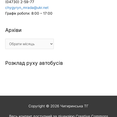
(04730) 2-59-77
chygyryn_mrada@ukr.net
Графік роботи: 8:00 – 17:00
Архіви
Архіви
Розклад руху автобусів
Copyright © 2026
Чигиринська ТГ
Весь контент доступний за ліцензією Creative Commons