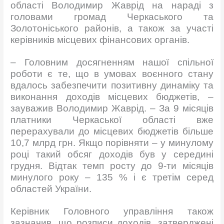
області Володимир Жаврід на нараді з
головами громад Черкаського та
Золотоніського районів, а також за участі
керівників місцевих фінансових органів.
– Головним досягненням нашої спільної
роботи є те, що в умовах воєнного стану
вдалось забезпечити позитивну динаміку та
виконання доходів місцевих бюджетів, –
зауважив Володимир Жаврід. – За 9 місяців
платники Черкаської області вже
перерахували до місцевих бюджетів більше
10,7 млрд грн. Якщо порівняти – у минулому
році такий обсяг доходів був у середині
грудня. Відтак темп росту до 9-ти місяців
минулого року – 135 % і є третім серед
областей України.
Керівник Головного управління також
зазначив, що розписи доходів, затверджені