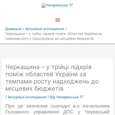
Перейти
Головне
до
вмісту
меню
Домашня
Актуальні оголошення
Черкащина – у трійці лідерів поміж областей України за
темпами росту надходжень до місцевих бюджетів
Черкащина – у трійці лідерів
поміж областей України за
темпами росту надходжень до
місцевих бюджетів
/
Актуальні оголошення
/ Від
Чигиринська ТГ
Про це зазначив сьогодні в.о начальника
Головного управління ДПС у Черкаській