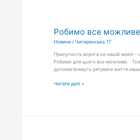
Робимо
все
Робимо все можливе 
можливе
за
Новини
/
Чигиринська ТГ
для
перемоги!
Присутність ворога на нашій землі – 
Робимо для цього все можливе. Тож с
допомагатимуть рятувати життя наших
Читати далі »