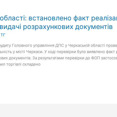
області: встановлено факт реалізац
 видачі розрахункових документів
 ТГ
удиту Головного управління ДПС у Черкаській області пров
ьність у місті Черкаси. У ході перевірки було виявлено факт 
кових документів. За результатами перевірки до ФОП застосов
вил торгівлі складено