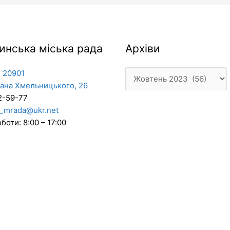
Архіви
инська міська рада
Архіви
 20901
дана Хмельницького, 26
2-59-77
_mrada@ukr.net
боти: 8:00 – 17:00