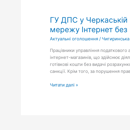
ГУ
ДПС
ГУ ДПС у Черкаській 
у
Черкаській
мережу Інтернет без
області:
Актуальні оголошення
/
Чигиринська
встановлено
факт
Працівники управління податкового а
реалізації
інтернет-магазинів, що здійснює діял
товарів
готівкові кошти без видачі розрахун
через
санкції. Крім того, за порушення пра
мережу
Інтернет
Читати далі »
без
видачі
розрахункових
документів