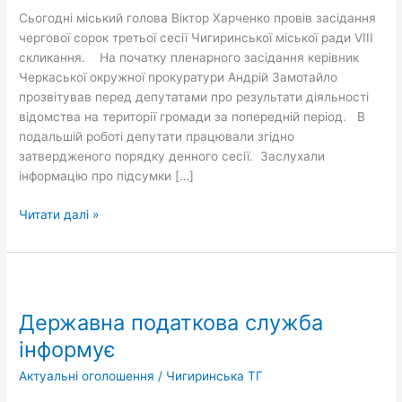
Сьогодні міський голова Віктор Харченко провів засідання
чергової сорок третьої сесії Чигиринської міської ради VIII
скликання. На початку пленарного засідання керівник
Черкаської окружної прокуратури Андрій Замотайло
прозвітував перед депутатами про результати діяльності
відомства на території громади за попередній період. В
подальшій роботі депутати працювали згідно
затвердженого порядку денного сесії. Заслухали
інформацію про підсумки […]
Читати далі »
Державна
податкова
Державна податкова служба
служба
інформує
інформує
Актуальні оголошення
/
Чигиринська ТГ