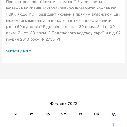
Про контрольовані іноземні компанії Чи визнається
іноземна компанія контрольованою іноземною компанією
(КІК), якщо ФО – резидент України є прямим власником цієї
іноземної кампанії, але володіє часткою, що становить
рівно 50 відсотків? Відповідно до п.п. 39 прим. 2.1.1 п. 39
прим. 2.1 ст. 39 прим. 2 Податкового кодексу України від 02
грудня 2010 року № 2755-VI
Читати далі »
Жовтень 2023
Пн
Вт
Ср
Чт
Пт
Сб
Нд
1