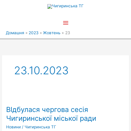
Перейти
Головне
до
вмісту
меню
Домашня
2023
Жовтень
23
23.10.2023
ВІдбулася
чергова
ВІдбулася чергова сесія
сесія
Чигиринської
Чигиринської міської ради
міської
Новини
/
Чигиринська ТГ
ради