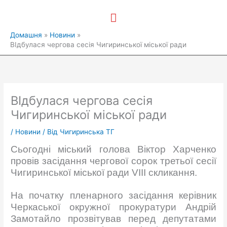
Перейти
Головне
до
вмісту
меню
Домашня
Новини
ВІдбулася чергова сесія Чигиринської міської ради
ВІдбулася чергова сесія
Чигиринської міської ради
/
Новини
/ Від
Чигиринська ТГ
Сьогодні міський голова Віктор Харченко
провів засідання чергової сорок третьої сесії
Чигиринської міської ради VIII скликання.
На початку пленарного засідання керівник
Черкаської окружної прокуратури Андрій
Замотайло прозвітував перед депутатами