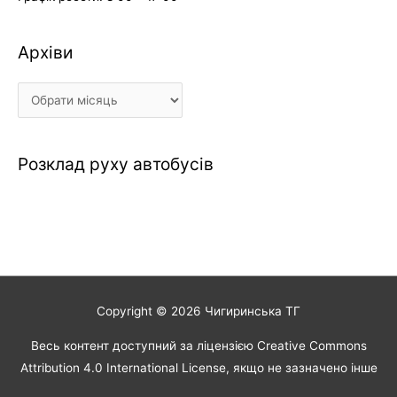
Архіви
Архіви
Розклад руху автобусів
Copyright © 2026
Чигиринська ТГ
Весь контент доступний за ліцензією Creative Commons
Attribution 4.0 International License, якщо не зазначено інше