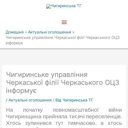
Перейти
Головне
до
вмісту
меню
Домашня
Актуальні оголошення
Чигиринське управління Черкаської філії Черкаського ОЦЗ
інформує
Чигиринське управління
Черкаської філії Черкаського ОЦЗ
інформує
/
Актуальні оголошення
/ Від
Чигиринська ТГ
На початку повномасштабної війни
Чигиринщина прийняла тисячі переселенців.
Хтось зупинився тут тимчасово, а хтось