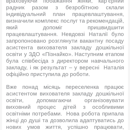
враховуючи побажання жінки, кар’єрний
радник разом з безробітною склали
індивідуальний план працевлаштування,
визначили комплекс послуг та рекомендацій,
який допоміг пришвидшити
працевлаштування. Невдовзі Наталії було
запропоновано розглянути вакантну посаду
асистента вихователя закладу дошкільної
освіти у ЗДО «Пізнайко». Наступним етапом
була співбесіда з директором навчального
закладу, і як результат – у вересні Наталія
офіційно приступила до роботи.
Вже понад місяць переселенка працює
асистентом вихователя закладу дошкільної
освіти, допомагаючи організовувати
виховний процес дітей з особливими
освітніми потребами. Нова робота припала
жінці до душі та дозволила адаптуватись до
нових умов життя, успішно працювати,