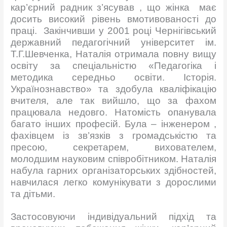
кар’єрний радник з’ясував , що жінка має
досить високий рівень вмотивованості до
праці. Закінчивши у 2001 році Чернігівський
державний педагогічний університет ім.
Т.Г.Шевченка, Наталія отримала повну вищу
освіту за спеціальністю «Педагогіка і
методика середньо освіти. Історія.
Українознавство» та здобула кваліфікацію
вчителя, але так вийшло, що за фахом
працювала недовго. Натомість опанувала
багато інших професій. Була – інженером ,
фахівцем із зв’язків з громадськістю та
пресою, секретарем, вихователем,
молодшим науковим співробітником. Наталія
набула гарних організаторських здібностей,
навчилася легко комунікувати з дорослими
та дітьми.
Застосовуючи індивідуальний підхід та