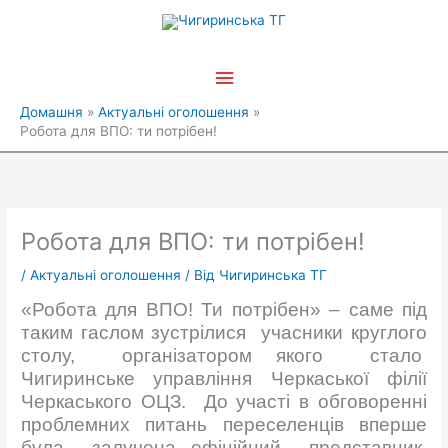
Перейти
Головне
до
вмісту
меню
Домашня
Актуальні оголошення
Робота для ВПО: ти потрібен!
Робота для ВПО: ти потрібен!
/
Актуальні оголошення
/ Від
Чигиринська ТГ
«Робота для ВПО! Ти потрібен» – саме під
таким гаслом зустрілися учасники круглого
столу, організатором якого стало
Чигиринське управління Черкаської філії
Черкаського ОЦЗ. До участі в обговоренні
проблемних питань переселенців вперше
була залучена офіційний представник