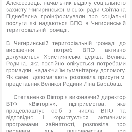
Алєксєєвець, начальник відділу соціального
захисту Чигиринської міської ради Світлана
Піднебесна проінформували про соціальні
послуги які надаються ВПО в Чигиринській
територіальній громаді.
В Чигиринській територіальній громаді до
вирішення потреб ВПО активно
долучається Християнська церква Велика
Родина, яка постійно опікується потребами
громадян, надаючи їм гуманітарну допомогу.
Як саме допомагають розповіла присутнім
представник Великої Родини Ліна Барабаш.
Степаненко Вікторія виконавчий директор
ВТФ «Вікторія», підприємства, яке
працевлаштує осіб з числа ВПО та
відповідно і користується активними
програмами зайнятості, розповіла про
переваги для підприємства при