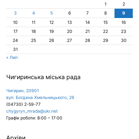
1
2
3
4
5
6
7
8
9
10
11
12
13
14
15
16
17
18
19
20
21
22
23
24
25
26
27
28
29
30
31
« Лип
Чигиринська міська рада
Чигирин, 20901
вул. Богдана Хмельницького, 26
(04730) 2-59-77
chygyryn_mrada@ukr.net
Графік роботи: 8:00 – 17:00
Архіви
Архіви