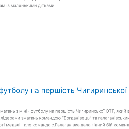
кам із маленькими дітками.
- футболу на першість Чигиринської
магань з міні- футболу на першість Чигиринської ОТГ, який 
 лідерами змагань командою “Богданівець” та галаганівськи
ті медалі, але команда с.Галаганівка дала гідний бій команді