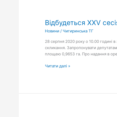
Відбудеться
ХХV
Відбудеться ХХV сесі
сесія
Чигиринської
Новини
/
Чигиринська ТГ
міської
ради
28 серпня 2020 року о 10.00 годині в
VII
скликання. Запропонувати депутатам 
скликання
площею 0,9653 га. Про надання в оре
Читати далі »