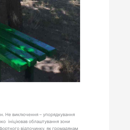
ян. Не виключення – упорядкування
ко ініціював облаштування зони
фортного відпочинку, як громадянам