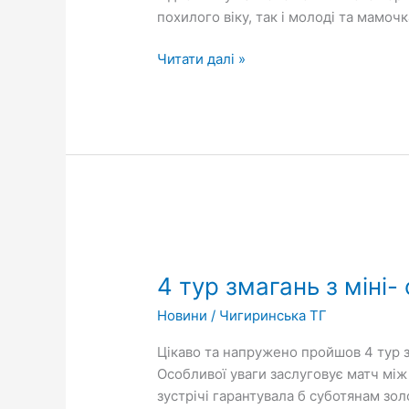
похилого віку, так і молоді та мамоч
Читати далі »
4
тур
4 тур змагань з міні
змагань
з
Новини
/
Чигиринська ТГ
міні-
футболу
Цікаво та напружено пройшов 4 тур з
на
Особливої уваги заслуговує матч між
першість
зустрічі гарантувала б суботянам золо