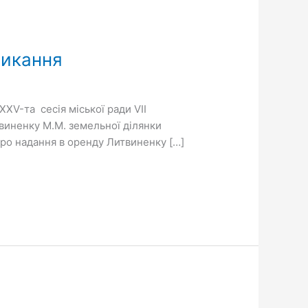
ликання
ХХV-та сесія міської ради VIІ
виненку М.М. земельної ділянки
Про надання в оренду Литвиненку […]