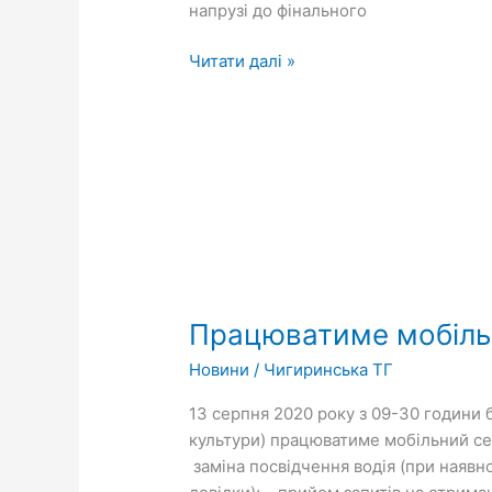
Чигиринської
напрузі до фінального
ОТГ
Читати далі »
Працюватиме
мобільний
Працюватиме мобіль
сервісний
центр
Новини
/
Чигиринська ТГ
МВС
13 серпня 2020 року з 09-30 години 
культури) працюватиме мобільний се
заміна посвідчення водія (при наявн