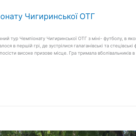
онату Чигиринської ОТГ
чний тур Чемпіонату Чигиринської ОТГ з міні- футболу, в я
ося в першій грі, де зустрілися галаганівські та стецівські
осісти високе призове місце. Гра тримала вболівальників в 