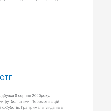
 ОТГ
відбувся 8 серпня 2020року.
ми футболістами. Перемога в цій
 с.Суботів. Гра тримала глядачів в