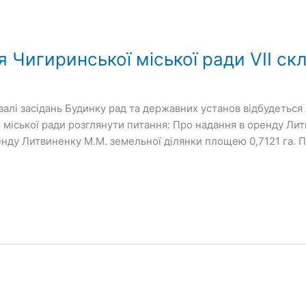
я Чигиринської міської ради VII ск
 залі засідань Будинку рад та державних установ відбудеться 
міської ради розглянути питання: Про надання в оренду Лит
нду Литвиненку М.М. земельної ділянки площею 0,7121 га. 