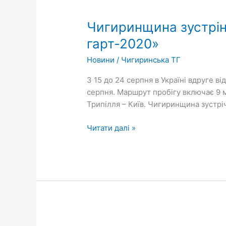
Чигиринщина
зустріне
Чигиринщина зустрін
Всеукраїнський
ультрапробіг
гарт-2020»
єдності
Новини
/
Чигиринська ТГ
«Сталевий
гарт-2020»
З 15 до 24 серпня в Україні вдруге в
серпня. Маршрут пробігу включає 9 м
Трипілля – Київ. Чигиринщина зустрі
Читати далі »