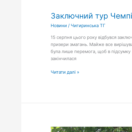
Заключний
тур
Заключний тур Чемпі
Чемпіонату
Чигиринської
Новини
/
Чигиринська ТГ
ОТГ
15 серпня цього року відбувся заклю
призери змагань. Майже все вирішувал
була лише перемога, щоб в підсумку п
закінчилася
Читати далі »
На