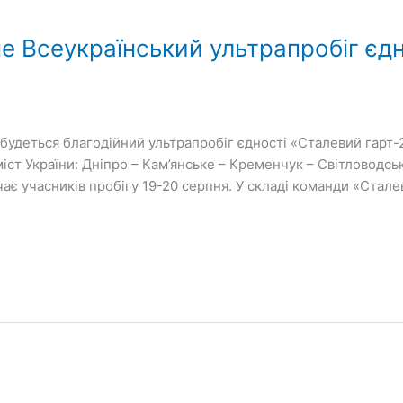
е Всеукраїнський ультрапробіг єд
ідбудеться благодійний ультрапробіг єдності «Сталевий гарт-2
іст України: Дніпро – Кам’янське – Кременчук – Світловодськ
чає учасників пробігу 19-20 серпня. У складі команди «Стале