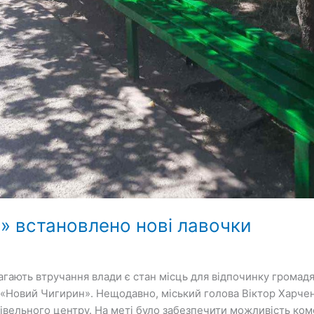
» встановлено нові лавочки
агають втручання влади є стан місць для відпочинку громад
«Новий Чигирин». Нещодавно, міський голова Віктор Харчен
івельного центру. На меті було забезпечити можливість ком