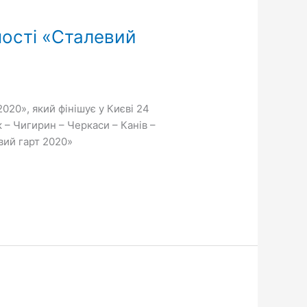
ності «Сталевий
020», який фінішує у Києві 24
 – Чигирин – Черкаси – Канів –
вий гарт 2020»