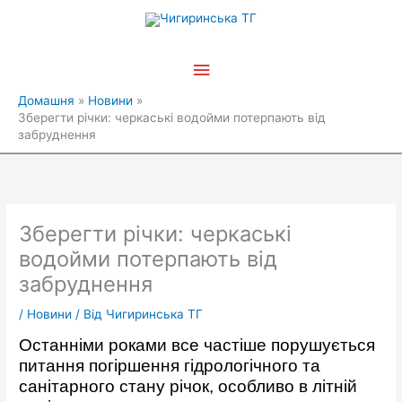
Перейти
Головне
до
вмісту
меню
Домашня
Новини
Зберегти річки: черкаські водойми потерпають від
забруднення
Зберегти річки: черкаські
водойми потерпають від
забруднення
/
Новини
/ Від
Чигиринська ТГ
Останніми роками все частіше порушується
питання погіршення гідрологічного та
санітарного стану річок, особливо в літній