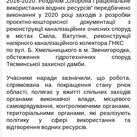
2016-2020. Розділом „Охорона і раціональне
використання водних ресурсів“ передбачено
виконання у 2020 році заходів з розробки
проєктно-кошторисної документації з
реконструкції каналізаційних очисних споруд
в містах Сміла, Ватутіне, реконструкції
напірного каналізаційного колектора ГНКС
по вул. Б. Хмельницького в м. Звенигородка,
обстеження гідротехнічних споруд
Тясминської захисної дамби.
Учасники наради зазначили, що робота,
спрямована на покращення стану річок
області, полягає у вжитті спільних заходів
органами виконавчої влади, місцевого
самоврядування, контролюючими органами,
територіальними органами, які реалізують
політику у сфері використання та
відтворення водних ресурсів.