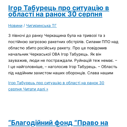
Ігор Табурець про ситуацію в
області на ранок 30 серпня
Новини
/
Чигиринська ТГ
З півночі до ранку Черкащина була на тривозі та з
постійною загрозою ракетних обстрілів. Силами ППО над
областю збито російську ракету. Про це повідомив
начальник Черкаської ОВА Ігор Табурець. Як він
зауважив, люди не постраждали. Руйнацій теж немає. –
І це найголовніше, – наголосив Ігор Табурець. – Область
під надійним захистом наших оборонців. Слава нашим
Ігор Табурець про ситуацію в області на ранок 30
серпня
Читати далі »
“Благодійний фонд “Право на