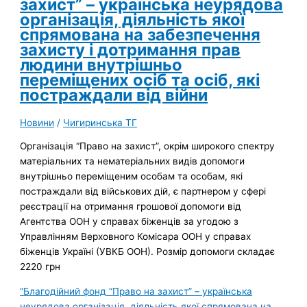
захист” – українська неурядова
організація, діяльність якої
спрямована на забезпечення
захисту і дотримання прав
людини внутрішньо
переміщених осіб та осіб, які
постраждали від війни
Новини
/
Чигиринська ТГ
Організація “Право на захист”, окрім широкого спектру
матеріальних та нематеріальних видів допомоги
внутрішньо переміщеним особам та особам, які
постраждали від військових дій, є партнером у сфері
реєстрації на отримання грошової допомоги від
Агентства ООН у справах біженців за угодою з
Управлінням Верховного Комісара ООН у справах
біженців Україні (УВКБ ООН). Розмір допомоги складає
2220 грн
“Благодійний фонд “Право на захист” – українська
неурядова організація, діяльність якої спрямована на