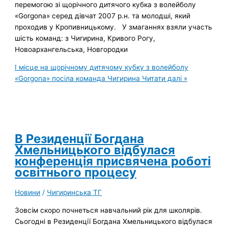
перемогою зі щорічного дитячого кубка з волейболу
«Gorgona» серед дівчат 2007 р.н. та молодші, який
проходив у Кропивницькому. У змаганнях взяли участь
шість команд: з Чигирина, Кривого Рогу,
Новоархангельська, Новгородки
І місце на щорічному дитячому кубку з волейболу
«Gorgona» посіла команда Чигирина
Читати далі »
В Резиденції Богдана
Хмельницького відбулася
конференція присвячена роботі
освітнього процесу
Новини
/
Чигиринська ТГ
Зовсім скоро почнеться навчальний рік для школярів.
Сьогодні в Резиденції Богдана Хмельницького відбулася