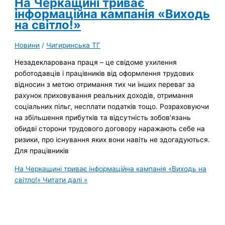
На Черкащині триває
інформаційна кампанія «Виходь
на світло!»
Новини
/
Чигиринська ТГ
Незадекларована праця – це свідоме ухилення
роботодавців і працівників від оформлення трудових
відносин з метою отримання тих чи інших переваг за
рахунок приховування реальних доходів, отримання
соціальних пільг, несплати податків тощо. Розраховуючи
на збільшення прибутків та відсутність зобов’язань
обидві сторони трудового договору наражають себе на
ризики, про існування яких вони навіть не здогадуються.
Для працівників
На Черкащині триває інформаційна кампанія «Виходь на
світло!»
Читати далі »