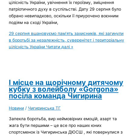
цілісність України, увічнення їх героїзму, зміцнення
патріотичного духу в суспільстві. Дату 29 серпня було
обрано невипадково, оскільки її приурочено воєнним
подіям на сході України,
29 серпня вшановуємо пам’ять захисників, які загинули
в боротьбі за незалежність, суверенітет і територіальну
цілісність України
Читати далі »
І місце на щорічному дитячому
кубку з волейболу «Gorgona»
посіла команда Чигирина
Новини
/
Чигиринська ТГ
Запекла боротьба, вир неймовірних емоцій, азарт та
жага бути першими – це все про наших юних
спортсменок із Чигиринська ДЮСШ , які повернулися з