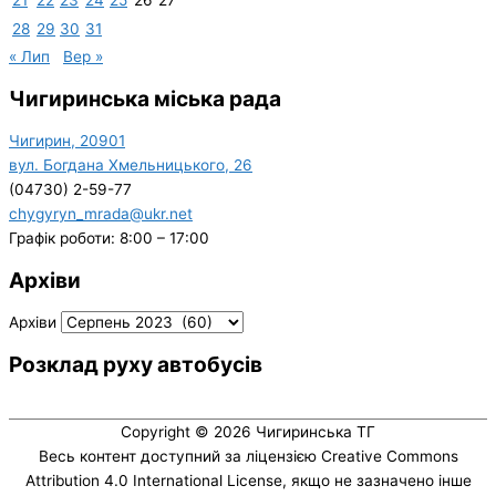
21
22
23
24
25
26
27
28
29
30
31
« Лип
Вер »
Чигиринська міська рада
Чигирин, 20901
вул. Богдана Хмельницького, 26
(04730) 2-59-77
chygyryn_mrada@ukr.net
Графік роботи: 8:00 – 17:00
Архіви
Архіви
Розклад руху автобусів
Copyright © 2026
Чигиринська ТГ
Весь контент доступний за ліцензією Creative Commons
Attribution 4.0 International License, якщо не зазначено інше