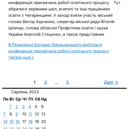
конференція присвячена роботі освітнього процесу. Тут
зібралися керівники шкіл, вчителі та інші працівники
освіти з Чигиринщини. У заході взяли участь міський
голова Віктор Харченко, секретар міської ради Віталій
Шпичак, голова обласної Профспілки освіти і науки
України Анатолій Стеценко, а також представник
В Резиденції Богдана Хмельницького відбулася
конференція присвячена роботі освітнього процесу
Читати далі »
1
2
…
5
Далі
→
Серпень 2023
Пн
Вт
Ср
Чт
Пт
Сб
Нд
1
2
3
4
5
6
7
8
9
10
11
12
13
14
15
16
17
18
19
20