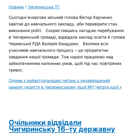
Новини
/
Чигиринська ТГ
Сьогодні вчергове міський голова Віктор Харченко
завітав до навчального закладу, аби перевірити стан
виконання робіт. Скориставшись нагодою перебування
в Чигиринській громаді, відвідала заклад освіти й голова
Черкаської РДА Валерія Бандурко. Безпека всіх
учасників навчального процесу – це пріоритетне
завдання нашої громади. Тож наразі працюємо над
забезпеченням належних умов, щоб під час повітряних
тривог,
Одним з найактуальніших питань є незавершений
ремонт укриття в Чигиринському ліцеї №1
Читати далі »
Очільники відвідали
Чигиринську 16-ту державну