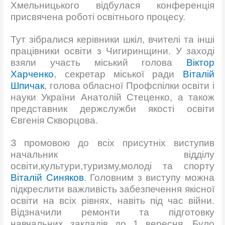
Хмельницького відбулася конференція
присвячена роботі освітнього процесу.
Тут зібралися керівники шкіл, вчителі та інші
працівники освіти з Чигиринщини. У заході
взяли участь міський голова
Віктор
Харченко
, секретар міської ради
Віталій
Шпичак
, голова обласної Профспілки освіти і
науки України Анатолій Стеценко, а також
представник держслужби якості освіти
Євгенія Скворцова.
З промовою до всіх присутніх виступив
начальник відділу
освіти,культури,туризму,молоді та спорту
Віталій Синяков
. Головним з виступу можна
підкреслити важливість забезпечення якісної
освіти на всіх рівнях, навіть під час війни.
Відзначили ремонти та підготовку
навчальних закладів до 1 вересня. Було