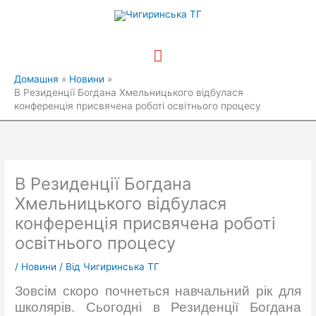
Перейти
Головне
до
вмісту
меню
Домашня
Новини
В Резиденції Богдана Хмельницького відбулася
конференція присвячена роботі освітнього процесу
В Резиденції Богдана
Хмельницького відбулася
конференція присвячена роботі
освітнього процесу
/
Новини
/ Від
Чигиринська ТГ
Зовсім скоро почнеться навчальний рік для
школярів. Сьогодні в Резиденції Богдана