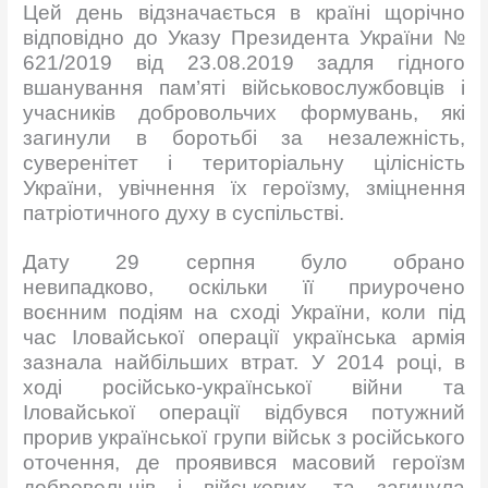
Цей день відзначається в країні щорічно
відповідно до Указу Президента України №
621/2019 від 23.08.2019 задля гідного
вшанування пам’яті військовослужбовців і
учасників добровольчих формувань, які
загинули в боротьбі за незалежність,
суверенітет і територіальну цілісність
України, увічнення їх героїзму, зміцнення
патріотичного духу в суспільстві.
Дату 29 серпня було обрано
невипадково, оскільки її приурочено
воєнним подіям на сході України, коли під
час Іловайської операції українська армія
зазнала найбільших втрат. У 2014 році, в
ході російсько-української війни та
Іловайської операції відбувся потужний
прорив української групи військ з російського
оточення, де проявився масовий героїзм
добровольців і військових, та загинула