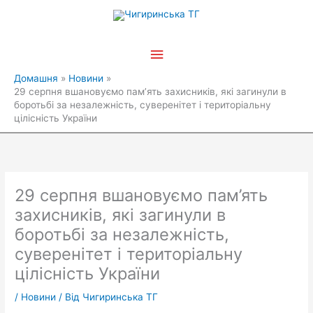
Перейти
Головне
до
вмісту
меню
Домашня
Новини
29 серпня вшановуємо пам’ять захисників, які загинули в
боротьбі за незалежність, суверенітет і територіальну
цілісність України
29 серпня вшановуємо пам’ять
захисників, які загинули в
боротьбі за незалежність,
суверенітет і територіальну
цілісність України
/
Новини
/ Від
Чигиринська ТГ