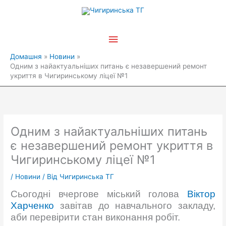
Перейти
Головне
до
вмісту
меню
Домашня
Новини
Одним з найактуальніших питань є незавершений ремонт
укриття в Чигиринському ліцеї №1
Одним з найактуальніших питань
є незавершений ремонт укриття в
Чигиринському ліцеї №1
/
Новини
/ Від
Чигиринська ТГ
Сьогодні вчергове міський голова
Віктор
Харченко
завітав до навчального закладу,
аби перевірити стан виконання робіт.