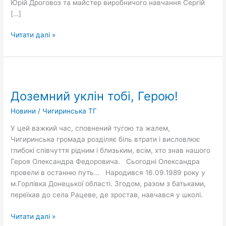
Юрій Дроговоз та майстер виробничого навчання Сергій
[…]
Читати далі »
Доземний
уклін
Доземний уклін тобі, Герою!
тобі,
Герою!
Новини
/
Чигиринська ТГ
У цей важкий час, сповнений тугою та жалем,
Чигиринська громада розділяє біль втрати і висловлює
глибокі співчуття рідним і близьким, всім, хто знав нашого
Героя Олександра Федоровича. Сьогодні Олександра
провели в останню путь… Народився 16.09.1989 року у
м.Горлівка Донецької області. Згодом, разом з батьками,
переїхав до села Рацеве, де зростав, навчався у школі.
Читати далі »