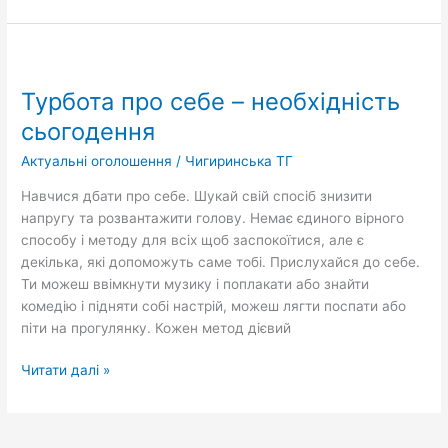
Турбота
про
Турбота про себе – необхідність
себе
–
сьогодення
необхідність
Актуальні оголошення
/
Чигиринська ТГ
сьогодення
Навчися дбати про себе. Шукай свій спосіб знизити
напругу та розвантажити голову. Немає єдиного вірного
способу і методу для всіх щоб заспокоїтися, але є
декілька, які допоможуть саме тобі. Прислухайся до себе.
Ти можеш ввімкнути музику і поплакати або знайти
комедію і підняти собі настрій, можеш лягти поспати або
піти на прогулянку. Кожен метод дієвий
Читати далі »