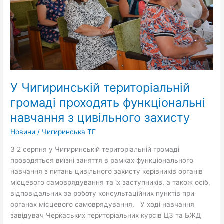
навчання
з
цивільного
захисту
У Чигиринській територіальній
громаді проходять функціональні
навчання з цивільного захисту
Новини
/
Чигиринська ТГ
З 2 серпня у Чигиринській територіальній громаді
проводяться виїзні заняття в рамках функціонального
навчання з питань цивільного захисту керівників органів
місцевого самоврядування та їх заступників, а також осіб,
відповідальних за роботу консультаційних пунктів при
органах місцевого самоврядування. У ході навчання
завідувач Черкаських територіальних курсів ЦЗ та БЖД