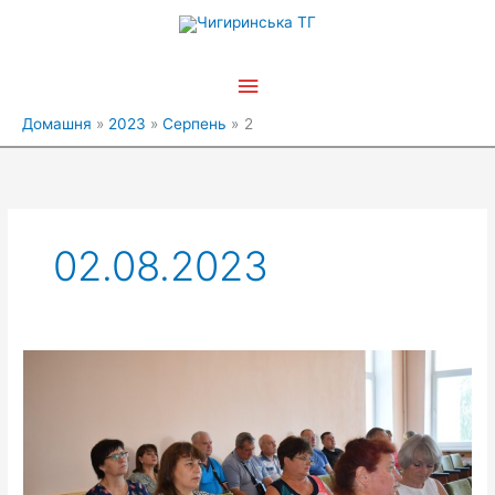
Перейти
Головне
до
вмісту
меню
Домашня
2023
Серпень
2
02.08.2023
У
Чигиринській
територіальній
громаді
проходять
функціональні