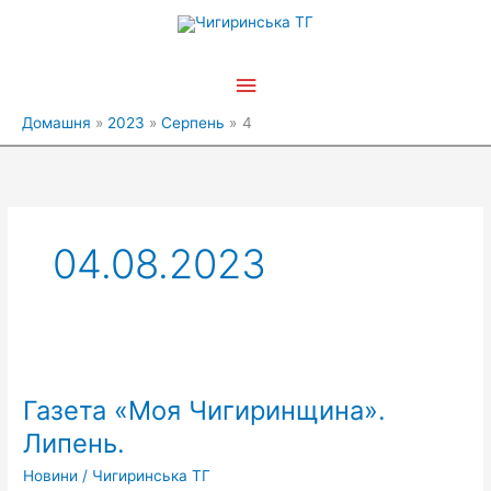
Перейти
Головне
до
вмісту
меню
Домашня
2023
Серпень
4
04.08.2023
Газета
«Моя
Газета «Моя Чигиринщина».
Чигиринщина».
Липень.
Липень.
Новини
/
Чигиринська ТГ