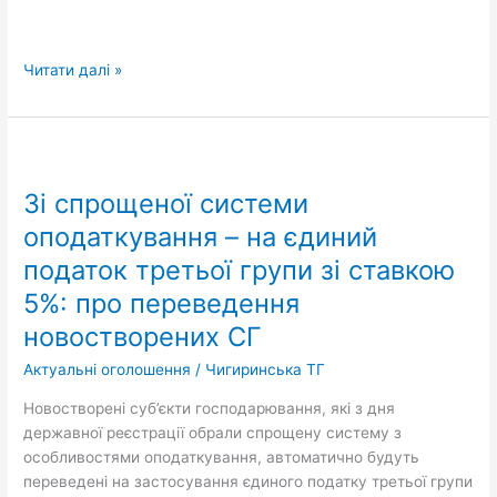
Читати далі »
Зі
спрощеної
Зі спрощеної системи
системи
оподаткування
оподаткування – на єдиний
–
податок третьої групи зі ставкою
на
5%: про переведення
єдиний
податок
новостворених СГ
третьої
Актуальні оголошення
/
Чигиринська ТГ
групи
зі
Новостворені суб’єкти господарювання, які з дня
ставкою
державної реєстрації обрали спрощену систему з
5%:
особливостями оподаткування, автоматично будуть
про
переведені на застосування єдиного податку третьої групи
переведення