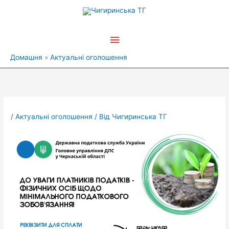
Перейти
Головне
до
вмісту
меню
Домашня
Актуальні оголошення
/
Актуальні оголошення
/ Від
Чигиринська ТГ