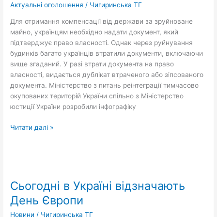
на
Актуальні оголошення
/
Чигиринська ТГ
право
Для отримання компенсації від держави за зруйноване
власності?
майно, українцям необхідно надати документ, який
підтверджує право власності. Однак через руйнування
будинків багато українців втратили документи, включаючи
вище згаданий. У разі втрати документа на право
власності, видається дублікат втраченого або зіпсованого
документа. Міністерство з питань реінтеграції тимчасово
окупованих територій України спільно з Міністерство
юстиції України розробили інфографіку
Читати далі »
Сьогодні
в
Сьогодні в Україні відзначають
Україні
відзначають
День Європи
День
Новини
/
Чигиринська ТГ
Європи