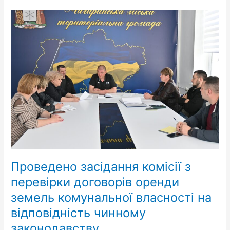
Проведено
засідання
комісії
з
перевірки
договорів
оренди
земель
комунальної
власності
на
відповідність
чинному
законодавству
Проведено засідання комісії з
перевірки договорів оренди
земель комунальної власності на
відповідність чинному
законодавству