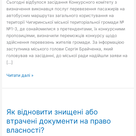
Сьогодні відбулося засідання Конкурсного комітету з
визначення виконавця послуг перевезення пасажирів на
автобусних маршрутах загального користування на
території Чигиринської міської територіальної громади №
№1-3, де ознайомилися з претендентами, їх конкурсними
пропозиціями, визначили переможців конкурсу щодо
здійснення перевезень жителів громади. За інформацією
заступника міського голови Сергія Брайченка, який
головував на засіданні, до міської ради надійшли заяви на
[…]
Читати далі »
Як
відновити
Як відновити знищені або
знищені
або
втрачені документи на право
втрачені
власності?
документи