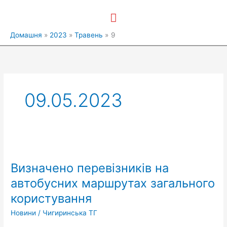
Перейти
Головне
до
вмісту
меню
Домашня
2023
Травень
9
09.05.2023
Визначено
перевізників
Визначено перевізників на
на
автобусних
автобусних маршрутах загального
маршрутах
користування
загального
користування
Новини
/
Чигиринська ТГ