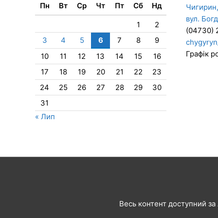
Пн
Вт
Ср
Чт
Пт
Сб
Нд
Чигирин,
вул. Бог
1
2
(04730) 
3
4
5
6
7
8
9
chygyryn
Графік ро
10
11
12
13
14
15
16
17
18
19
20
21
22
23
24
25
26
27
28
29
30
31
« Лип
Весь контент доступний за л