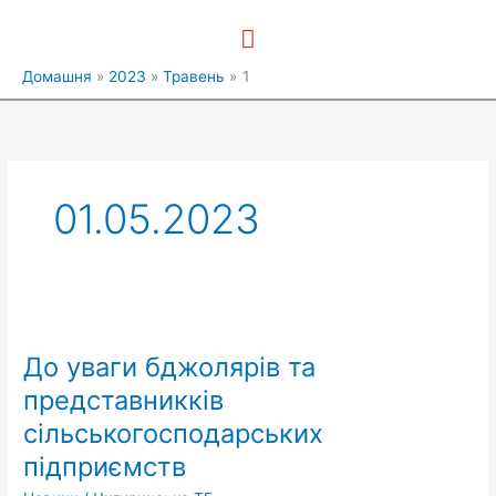
Перейти
Головне
до
вмісту
меню
Домашня
2023
Травень
1
01.05.2023
До
уваги
До уваги бджолярів та
бджолярів
та
представникків
представникків
сільськогосподарських
сільськогосподарських
підприємств
підприємств