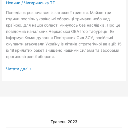
Новини
/
Чигиринська ТГ
Черкащині
Понеділок розпочався із затяжної тривоги. Майже три
години поспіль українські оборонці тримали небо над
країною. Для нашої області минулось без наслідків. Про це
повідомив начальник Черкаської ОВА Ігор Табурець. Як
інформує Командування Повітряних Сил ЗСУ, російські
окупанти атакували Україну із літаків стратегічної авіації: 15
із 18 крилатих ракет знищено нашими силами та засобами
протиповітряної оборони.
Читати далі »
Травень 2023