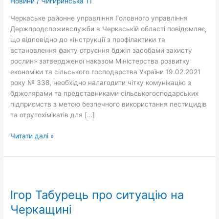
Новини
/
Чигиринська ТГ
Черкаське районне управління Головного управління
Держпродспоживслужби в Черкаській області повідомляє,
що відповідно до «Інструкції з профілактики та
встановлення факту отруєння бджіл засобами захисту
рослин» затвердженої наказом Міністерства розвитку
економіки та сільського господарства України 19.02.2021
року № 338, необхідно налагодити чітку комунікацію з
бджолярами та представниками сільськогосподарських
підприємств з метою безпечного використання пестицидів
та отрутохімікатів для […]
Читати далі »
Ігор
Табурець
Ігор Табурець про ситуацію на
про
ситуацію
Черкащині
на