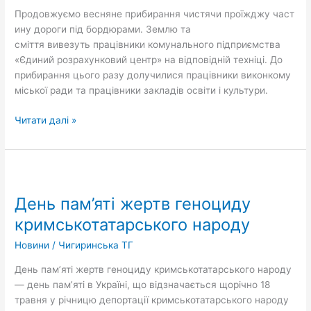
Продовжуємо весняне прибирання чистячи проїжджу част
ину дороги під бордюрами. Землю та
сміття вивезуть працівники комунального підприємства
«Єдиний розрахунковий центр» на відповідній техніці. До
прибирання цього разу долучилися працівники виконкому
міської ради та працівники закладів освіти і культури.
Читати далі »
День
пам’яті
День пам’яті жертв геноциду
жертв
геноциду
кримськотатарського народу
кримськотатарського
Новини
/
Чигиринська ТГ
народу
День пам’яті жертв геноциду кримськотатарського народу
— день пам’яті в Україні, що відзначається щорічно 18
травня у річницю депортації кримськотатарського народу