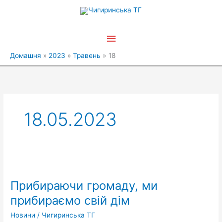
Перейти
Головне
до
вмісту
меню
Домашня
2023
Травень
18
18.05.2023
Прибираючи
громаду,
Прибираючи громаду, ми
ми
прибираємо свій дім
прибираємо свій дім
Новини
/
Чигиринська ТГ