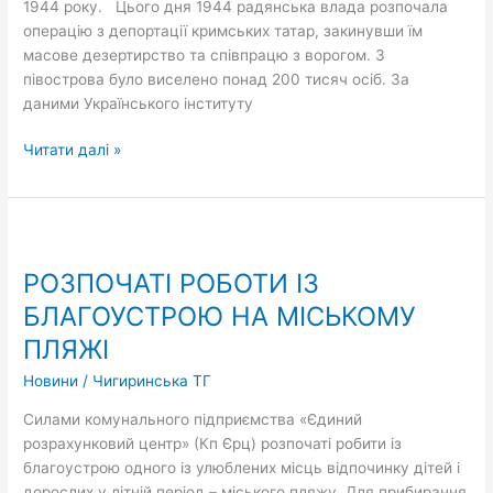
1944 року. Цього дня 1944 радянська влада розпочала
операцію з депортації кримських татар, закинувши їм
масове дезертирство та співпрацю з ворогом. З
півострова було виселено понад 200 тисяч осіб. За
даними Українського інституту
Читати далі »
РОЗПОЧАТІ
РОБОТИ
РОЗПОЧАТІ РОБОТИ ІЗ
ІЗ
БЛАГОУСТРОЮ
БЛАГОУСТРОЮ НА МІСЬКОМУ
НА
ПЛЯЖІ
МІСЬКОМУ
ПЛЯЖІ
Новини
/
Чигиринська ТГ
Силами комунального підприємства «Єдиний
розрахунковий центр» (Кп Єрц) розпочаті робити із
благоустрою одного із улюблених місць відпочинку дітей і
дорослих у літній період – міського пляжу. Для прибирання