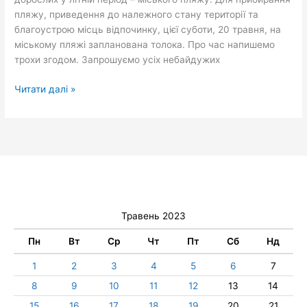
пляжу, приведення до належного стану території та
благоустрою місць відпочинку, цієї суботи, 20 травня, на
міському пляжі запланована толока. Про час напишемо
трохи згодом. Запрошуємо усіх небайдужих
Читати далі »
Травень 2023
Пн
Вт
Ср
Чт
Пт
Сб
Нд
1
2
3
4
5
6
7
8
9
10
11
12
13
14
15
16
17
18
19
20
21