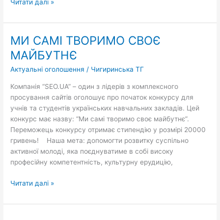
Читати далі »
МИ САМІ ТВОРИМО СВОЄ
МИ
САМІ
МАЙБУТНЄ
ТВОРИМО
Актуальні оголошення
/
Чигиринська ТГ
СВОЄ
МАЙБУТНЄ
Компанія “SEO.UA” – один з лідерів з комплексного
просування сайтів оголошує про початок конкурсу для
учнів та студентів українських навчальних закладів. Цей
конкурс має назву: “Ми самі творимо своє майбутнє”.
Переможець конкурсу отримає стипендію у розмірі 20000
гривень! Наша мета: допомогти розвитку суспільно
активної молоді, яка поєднуватиме в собі високу
професійну компетентність, культурну ерудицію,
Читати далі »
23