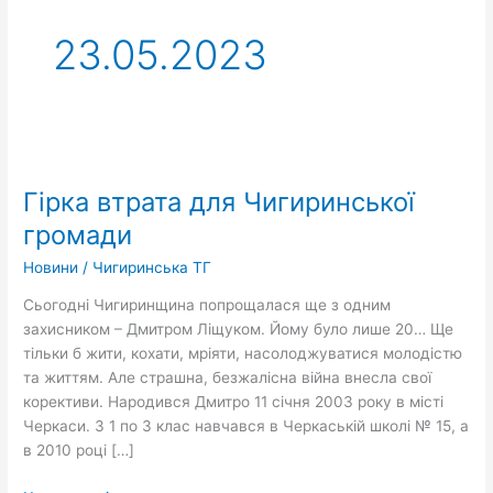
23.05.2023
Гірка
втрата
Гірка втрата для Чигиринської
для
Чигиринської
громади
громади
Новини
/
Чигиринська ТГ
Сьогодні Чигиринщина попрощалася ще з одним
захисником – Дмитром Ліщуком. Йому було лише 20… Ще
тільки б жити, кохати, мріяти, насолоджуватися молодістю
та життям. Але страшна, безжалісна війна внесла свої
корективи. Народився Дмитро 11 січня 2003 року в місті
Черкаси. З 1 по 3 клас навчався в Черкаській школі № 15, а
в 2010 році […]