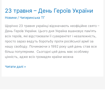
травня
23 травня – День Героїв України
–
День
Новини
/
Чигиринська ТГ
Героїв
України
Щорічно 23 травня українці відзначають неофіційне свято –
День Героїв України. Цього дня Україна вшановує пам’ять
всіх героїв, які відстоювали її суверенітет і незалежність,
просто зараз ведуть боротьбу проти російської армії за
нашу свободу. Починаючи з 1992 року цей день став все
більш популярним. Сьогодні цей день має особливу
цінність, адже всіх громадян країни можна
Читати далі »