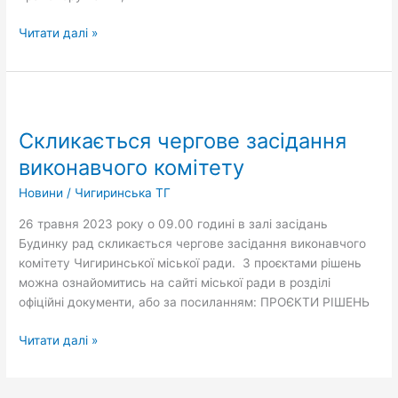
Читати далі »
Скликається
чергове
Скликається чергове засідання
засідання
виконавчого
виконавчого комітету
комітету
Новини
/
Чигиринська ТГ
26 травня 2023 року о 09.00 годині в залі засідань
Будинку рад скликається чергове засідання виконавчого
комітету Чигиринської міської ради. З проєктами рішень
можна ознайомитись на сайті міської ради в розділі
офіційні документи, або за посиланням: ПРОЄКТИ РІШЕНЬ
Читати далі »