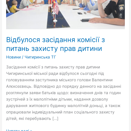
прав
дитини
Відбулося засідання комісії з
питань захисту прав дитини
Новини
/
Чигиринська ТГ
Засідання комісії з питань захисту прав дитини
Чигиринської міської ради відбулося сьогодні під
головуванням заступника міського голови Валентини
Алєксєєвець. Відповідно до порядку денного на засіданні
розглянули заяви батьків щодо: визначення днів та годин
зустрічей з їх малолітніми дітьми, надання дозволу
дарування житлового будинку малолітній доньці, а також
опрацювали індивідуальний план соціального захисту
дітей, які перебувають […]
Читати далі »