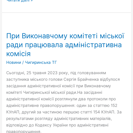
При
Виконавчому
При Виконавчому комітеті міської
комітеті
міської
ради працювала адміністративна
ради
комісія
працювала
адміністративна
Новини
/
Чигиринська ТГ
комісія
Сьогодні, 25 травня 2023 року, під головуванням
заступника міського голови Сергія Брайченка відбулося
засідання адміністративної комісії при Виконавчому
комітеті Чигиринської міської ради.На засіданні
адміністративної комісії розглянули два протоколи про
адміністративне правопорушення: один за статтею 152
КУпАП, другий за частиною першою статті 154 КУпАП. За
результатами розгляду адміністративних матеріалів,
відповідно до Кодексу України про адміністративні
правопорушення,