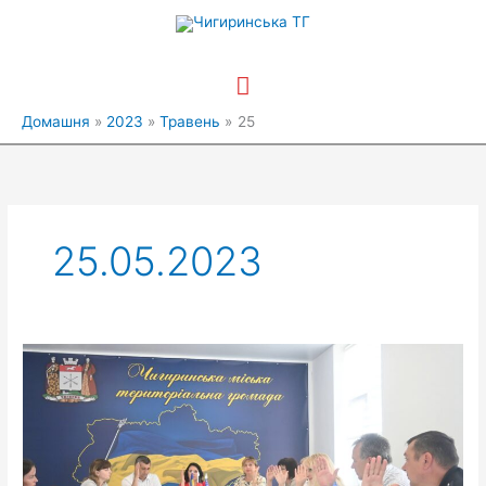
Перейти
Головне
до
вмісту
меню
Домашня
2023
Травень
25
25.05.2023
Відбулося
засідання
комісії
з
питань
захисту