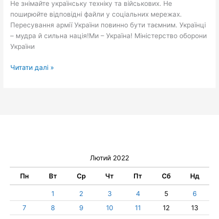
Не знімайте українську техніку та військових. Не
поширюйте відповідні файли у соціальних мережах.
Пересування армії України повинно бути таємним. Українці
– мудра й сильна нація!Ми – Україна! Міністерство оборони
України
Читати далі »
Лютий 2022
Пн
Вт
Ср
Чт
Пт
Сб
Нд
1
2
3
4
5
6
7
8
9
10
11
12
13