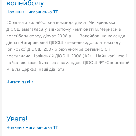
волейболу
у
Новини
/
Чигиринська ТГ
відкритому
чемпіонаті
20 лютого волейбольна команда дівчат Чигиринська
м.
ДЮСШ змагалася у відкритому чемпіонаті м. Черкаси з
Черкаси
волейболу серед дівчат 2008 р.н. Волейбольна команда
з
дівчат Чигиринської ДЮСШ впевнено здолала команду
волейболу
Ірпінської ДЮСШ-2007 з рахунком за сетами 3:0 і
поступились Ірпінській ДЮСШ-2008 (1:2). Найцікавішою і
найзапеклішою була гра з командою ДЮСШ №1-Спортліцей
м. Біла Церква, наші дівчата
Читати далі »
Увага!
Увага!
Новини
/
Чигиринська ТГ