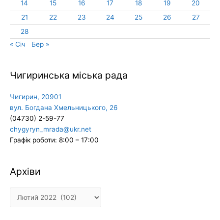
14
15
16
17
18
19
20
21
22
23
24
25
26
27
28
« Січ
Бер »
Чигиринська міська рада
Чигирин, 20901
вул. Богдана Хмельницького, 26
(04730) 2-59-77
chygyryn_mrada@ukr.net
Графік роботи: 8:00 – 17:00
Архіви
Архіви