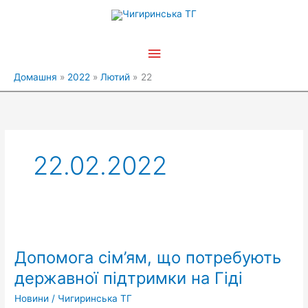
Перейти
Головне
до
вмісту
меню
Домашня
2022
Лютий
22
22.02.2022
Допомога
сім’ям,
Допомога сім’ям, що потребують
що
потребують
державної підтримки на Гіді
державної
Новини
/
Чигиринська ТГ
підтримки