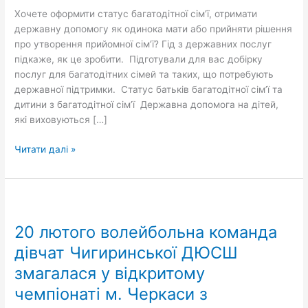
на
Хочете оформити статус багатодітної сім’ї, отримати
Гіді
державну допомогу як одинока мати або прийняти рішення
про утворення прийомної сім’ї? Гід з державних послуг
підкаже, як це зробити. Підготували для вас добірку
послуг для багатодітних сімей та таких, що потребують
державної підтримки. Статус батьків багатодітної сім’ї та
дитини з багатодітної сім’ї Державна допомога на дітей,
які виховуються […]
Читати далі »
20
лютого
20 лютого волейбольна команда
волейбольна
команда
дівчат Чигиринської ДЮСШ
дівчат
змагалася у відкритому
Чигиринської
чемпіонаті м. Черкаси з
ДЮСШ
змагалася