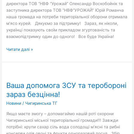
директора ТОВ “НВФ “Урожай” Олександр Воскобойнік та
заступника директора ТОВ “НВФ”УРОЖАЙ” Юрій Романча
наша громада на потреби територіальної оборони отримала
м’ясо курей. Дякуємо за підтримку! Зараз, як ніколи,
українці показують своїм прикладом згуртованість та
взаємопідтримку один до одного! Все буде Україна!
Читати далі »
Ваша
допомога
Ваша допомога ЗСУ та теробороні
ЗСУ
та
зараз безцінна!
теробороні
Новини
/
Чигиринська ТГ
зараз
безцінна!
Якщо маєте змогу – допомагаймо нашій роті охорони
Чигиринської міської територіальної громади!!! Завжди
потрібні: крупи сахар сіль вода солодощі м’ясні та рибні
консерви олія овочі та фрукти одноразовий посуд Збір