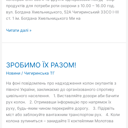
продуктів для потреби роти охорони з 10.00 – 16.00 год.
вул. Богдана Хмельницького, 52А Чигиринський ЗЗСО І-ІІІ
ст. 1 ім. Богдана Хмельницького Ми на
Читати далі »
ЗРОБИМО
ЇХ
ЗРОБИМО ЇХ РАЗОМ!
РАЗОМ!
Новини
/
Чигиринська ТГ
На фоні повідомлень про надходження колон окупантів з
півночі України, закликаємо до організованого спротиву
цивільного населення. 1. Виставляйте дозори аби бачити
рух колон. 2. Отримавши інформацію про напрямок їх
руху, будь-яким чином перекрийте дорогу. 3. Підірвіть
міст або заблокуйте вантажним транспортом рух. 4. Коли
колона зупиниться – закидайте її коктейлями Молотова