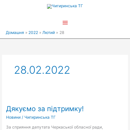
Перейти
Головне
до
вмісту
меню
Домашня
2022
Лютий
28
28.02.2022
Дякуємо
за
Дякуємо за підтримку!
підтримку!
Новини
/
Чигиринська ТГ
За сприяння депутата Черкаської обласної ради,