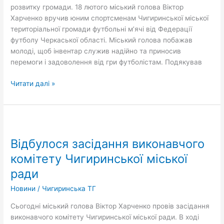
розвитку громади. 18 лютого міський голова Віктор
Харченко вручив юним спортсменам Чигиринської міської
територіальної громади футбольні м’ячі від Федерації
футболу Черкаської області. Міський голова побажав
молоді, щоб інвентар служив надійно та приносив
перемоги і задоволення від гри футболістам. Подякував
Читати далі »
Відбулося
засідання
Відбулося засідання виконавчого
виконавчого
комітету
комітету Чигиринської міської
Чигиринської
ради
міської
ради
Новини
/
Чигиринська ТГ
Сьогодні міський голова Віктор Харченко провів засідання
виконавчого комітету Чигиринської міської ради. В ході