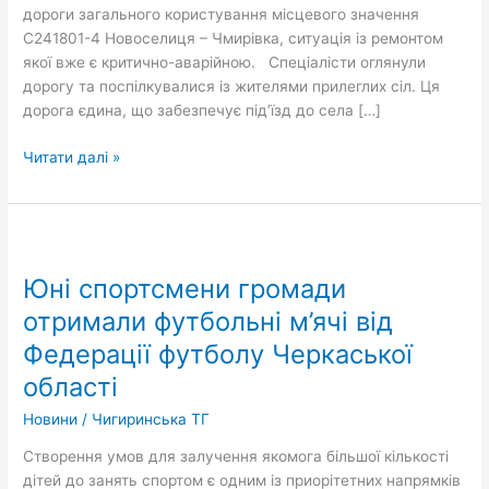
дороги загального користування місцевого значення
С241801-4 Новоселиця – Чмирівка, ситуація із ремонтом
якої вже є критично-аварійною. Спеціалісти оглянули
дорогу та поспілкувалися із жителями прилеглих сіл. Ця
дорога єдина, що забезпечує під’їзд до села […]
Читати далі »
Юні
спортсмени
Юні спортсмени громади
громади
отримали
отримали футбольні м’ячі від
футбольні
Федерації футболу Черкаської
м’ячі
області
від
Федерації
Новини
/
Чигиринська ТГ
футболу
Черкаської
Створення умов для залучення якомога більшої кількості
області
дітей до занять спортом є одним із приорітетних напрямків