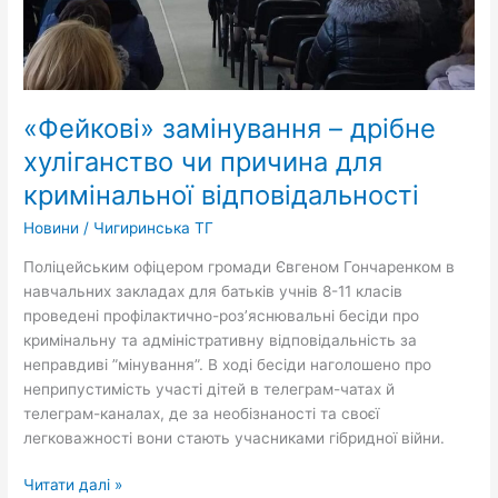
«Фейкові» замінування – дрібне
хуліганство чи причина для
кримінальної відповідальності
Новини
/
Чигиринська ТГ
Поліцейським офіцером громади Євгеном Гончаренком в
навчальних закладах для батьків учнів 8-11 класів
проведені профілактично-роз’яснювальні бесіди про
кримінальну та адміністративну відповідальність за
неправдиві ”мінування”. В ході бесіди наголошено про
неприпустимість участі дітей в телеграм-чатах й
телеграм-каналах, де за необізнаності та своєї
легковажності вони стають учасниками гібридної війни.
Читати далі »