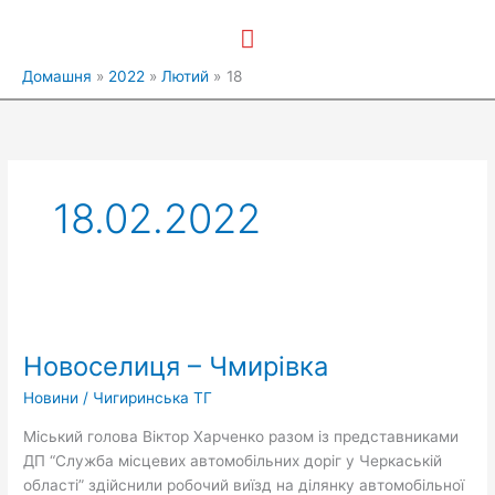
Перейти
Головне
до
вмісту
меню
Домашня
2022
Лютий
18
18.02.2022
Новоселиця
–
Новоселиця – Чмирівка
Чмирівка
Новини
/
Чигиринська ТГ
Міський голова Віктор Харченко разом із представниками
ДП “Служба місцевих автомобільних доріг у Черкаській
області” здійснили робочий виїзд на ділянку автомобільної