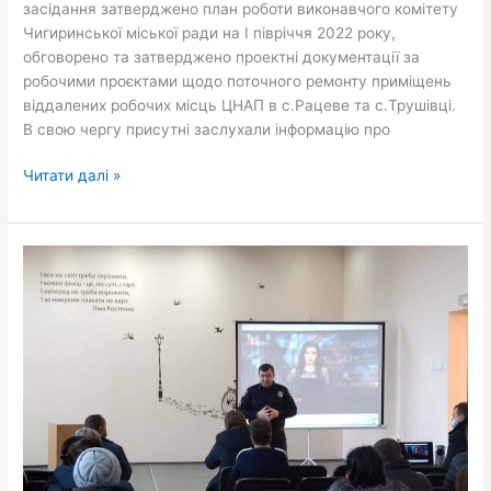
засідання затверджено план роботи виконавчого комітету
Чигиринської міської ради на І півріччя 2022 року,
обговорено та затверджено проектні документації за
робочими проєктами щодо поточного ремонту приміщень
віддалених робочих місць ЦНАП в с.Рацеве та с.Трушівці.
В свою чергу присутні заслухали інформацію про
Читати далі »
«Фейкові»
замінування
–
дрібне
хуліганство
чи
причина
для
кримінальної
відповідальності