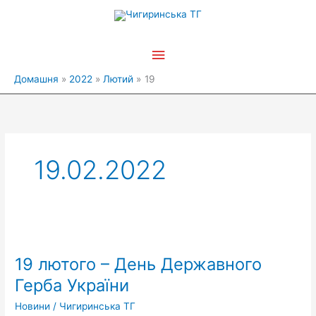
Перейти
Головне
до
вмісту
меню
Домашня
2022
Лютий
19
19.02.2022
19
лютого
19 лютого – День Державного
–
День
Герба України
Державного
Новини
/
Чигиринська ТГ
Герба