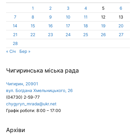
1
2
3
4
5
6
7
8
9
10
11
12
13
14
15
16
17
18
19
20
21
22
23
24
25
26
27
28
« Січ
Бер »
Чигиринська міська рада
Чигирин, 20901
вул. Богдана Хмельницького, 26
(04730) 2-59-77
chygyryn_mrada@ukr.net
Графік роботи: 8:00 – 17:00
Архіви
Архіви