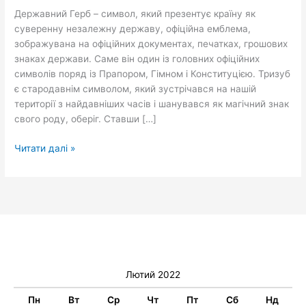
України
Державний Герб – символ, який презентує країну як
суверенну незалежну державу, офіційна емблема,
зображувана на офіційних документах, печатках, грошових
знаках держави. Саме він один із головних офіційних
символів поряд із Прапором, Гімном і Конституцією. Тризуб
є стародавнім символом, який зустрічався на нашій
території з найдавніших часів і шанувався як магічний знак
свого роду, оберіг. Ставши […]
Читати далі »
Лютий 2022
Пн
Вт
Ср
Чт
Пт
Сб
Нд